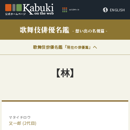
ENGLISH
全てのサイト
歌舞伎俳優名鑑
- 想い出の名優篇 -
歌舞伎俳優名鑑「
」へ
現在の俳優篇
【林】
マタイチロウ
又一郎
(2代目)