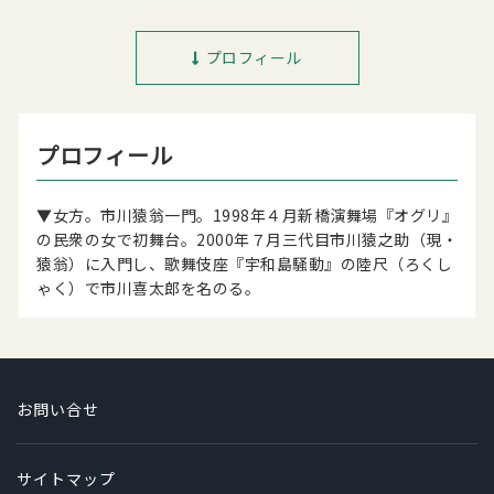
プロフィール
プロフィール
▼女方。市川猿翁一門。1998年４月新橋演舞場『オグリ』
の民衆の女で初舞台。2000年７月三代目市川猿之助（現・
猿翁）に入門し、歌舞伎座『宇和島騒動』の陸尺（ろくし
ゃく）で市川喜太郎を名のる。
お問い合せ
サイトマップ