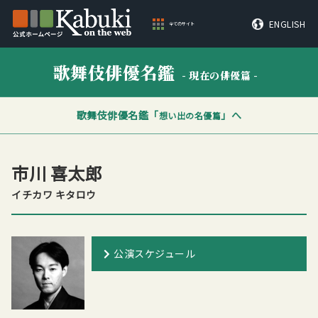
ENGLISH
全てのサイト
歌舞伎俳優名鑑
- 現在の俳優篇 -
歌舞伎俳優名鑑「
」へ
想い出の名優篇
市川 喜太郎
イチカワ キタロウ
公演スケジュール