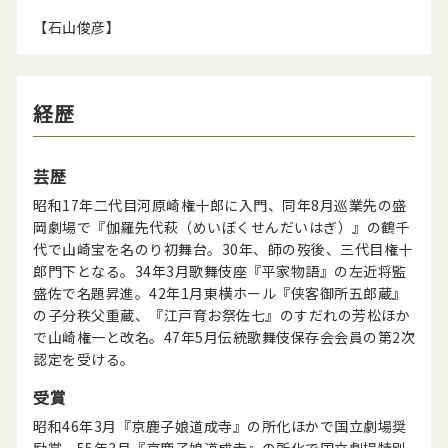
【石山俊彦】
経歴
芸歴
昭和17年二代目河原崎権十郎に入門、同年8月巡業先の盛
岡劇場で『伽羅先代萩（めいぼくせんだいはぎ）』の鶴千
代で山崎宝を名のり初舞台。30年、師の歿後、三代目権十
郎門下となる。34年3月歌舞伎座『平家物語』の左近将監
盛佐で名題昇進。42年1月東横ホール『侠客御所五郎蔵』
の子分秩父重蔵、『江戸育お祭佐七』のすだれの芳松ほか
で山崎権一と改名。47年5月伝統歌舞伎保存会会員の第2次
認定を受ける。
受賞
昭和46年3月『京鹿子娘道成寺』の所化ほかで国立劇場奨