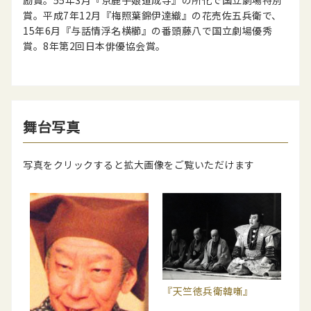
励賞。55年3月『京鹿子娘道成寺』の所化で国立劇場特別
賞。平成7年12月『梅照葉錦伊達織』の花売佐五兵衛で、
15年6月『与話情浮名横櫛』の番頭藤八で国立劇場優秀
賞。8年第2回日本俳優協会賞。
舞台写真
写真をクリックすると拡大画像をご覧いただけます
『天竺徳兵衛韓噺』