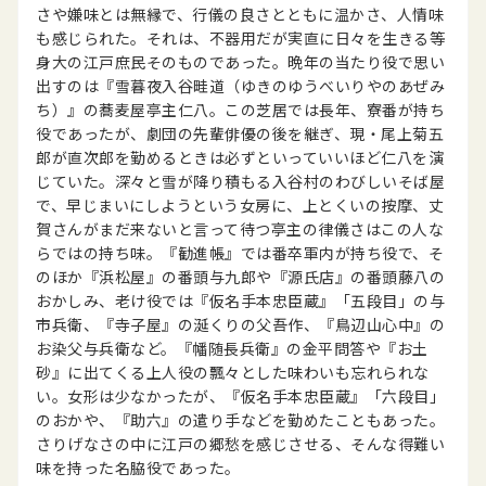
さや嫌味とは無縁で、行儀の良さとともに温かさ、人情味
も感じられた。それは、不器用だが実直に日々を生きる等
身大の江戸庶民そのものであった。晩年の当たり役で思い
出すのは『雪暮夜入谷畦道（ゆきのゆうべいりやのあぜみ
ち）』の蕎麦屋亭主仁八。この芝居では長年、寮番が持ち
役であったが、劇団の先輩俳優の後を継ぎ、現・尾上菊五
郎が直次郎を勤めるときは必ずといっていいほど仁八を演
じていた。深々と雪が降り積もる入谷村のわびしいそば屋
で、早じまいにしようという女房に、上とくいの按摩、丈
賀さんがまだ来ないと言って待つ亭主の律儀さはこの人な
らではの持ち味。『勧進帳』では番卒軍内が持ち役で、そ
のほか『浜松屋』の番頭与九郎や『源氏店』の番頭藤八の
おかしみ、老け役では『仮名手本忠臣蔵』「五段目」の与
市兵衛、『寺子屋』の涎くりの父吾作、『鳥辺山心中』の
お染父与兵衛など。『幡随長兵衛』の金平問答や『お土
砂』に出てくる上人役の飄々とした味わいも忘れられな
い。女形は少なかったが、『仮名手本忠臣蔵』「六段目」
のおかや、『助六』の遣り手などを勤めたこともあった。
さりげなさの中に江戸の郷愁を感じさせる、そんな得難い
味を持った名脇役であった。