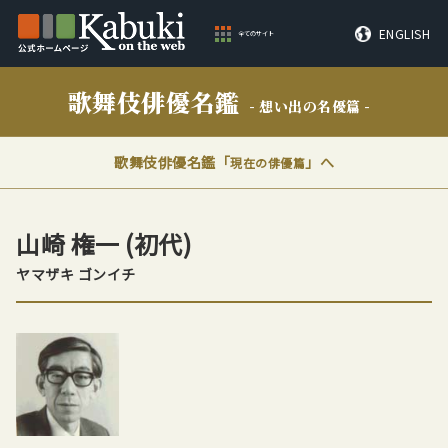
ENGLISH
全てのサイト
歌舞伎俳優名鑑
- 想い出の名優篇 -
歌舞伎俳優名鑑「
」へ
現在の俳優篇
山崎 権一
(初代)
ヤマザキ ゴンイチ