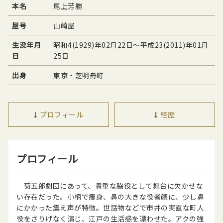
本名
尾上芳勝
屋号
山崎屋
生没年月
昭和4(1929)年02月22日〜平成23(2011)年01月
日
25日
出身
東京・芝明舟町
プロフィール
経歴
プロフィール
菊五郎劇団にあって、貴重な脇役として舞台に欠かせな
い存在だった。小柄で痩身、鼻の大きな役者顔に、少し鼻
にかかった震え声が特徴。世話物などで市井の実直な町人
役をさりげなく演じ、江戸の生活感を漂わせた。アクの強