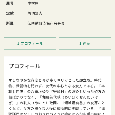
屋号
中村屋
定紋
角切銀杏
所属
伝統歌舞伎保存会会員
プロフィール
経歴
プロフィール
▼しなやかな容姿と鼻が高くキリッとした顔立ち。時代
物、世話物を問わず、次代の中心となる女方である。『本
朝廿四孝』の八重垣姫や『野崎村』のお染といった娘方の
役ばかりでなく、『伽羅先代萩（めいぼくせんだいは
ぎ）』の乳人（めのと）政岡、『傾城反魂香』の女房おと
くなど、女方の様々な大役に積極的に挑戦している。『狐
狸狐狸ばなし』のおきわのような癖のある役も手の内に入