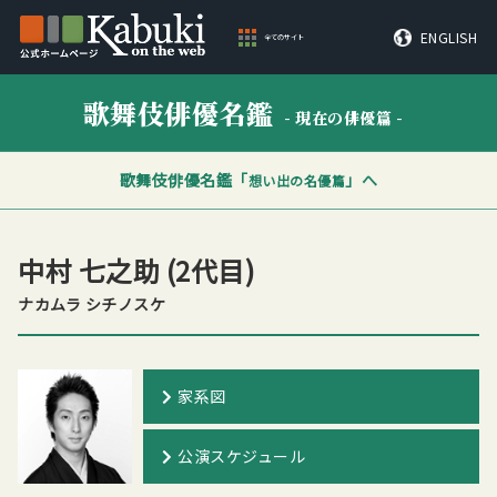
ENGLISH
全てのサイト
歌舞伎俳優名鑑
- 現在の俳優篇 -
歌舞伎俳優名鑑「
」へ
想い出の名優篇
中村 七之助
(2代目)
ナカムラ シチノスケ
家系図
公演スケジュール