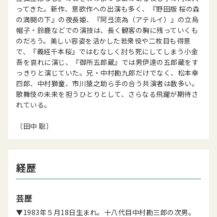
ってきた。新作、意欲作への出演も多く、『野田版 桜の森
の満開の下』の夜長姫、『阿弖流為（アテルイ）』の立烏
帽子・鈴鹿などでの演技は、長く観客の胸に残っていくも
のだろう。美しい容姿を活かした若衆役や二枚目も得意
で、『義経千本桜』ではむなしく討ち死にしてしまう小金
吾を哀れに演じ、『御所五郎蔵』では男伊達の五郎蔵をす
っきりと演じていた。兄・中村勘九郎だけでなく、松本幸
四郎、中村獅童、市川猿之助ら手の合う共演者は数多い。
歌舞伎の未来を担うひとりとして、さらなる飛躍が期待さ
れている。
〔田中 聡〕
経歴
芸歴
▼1983年５月18日生まれ。十八代目中村勘三郎の次男。