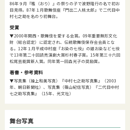
86年９月『檻（おり）』の祭りの子で波野隆行の名で初お
目見得。87年１月歌舞伎座『門出二人桃太郎』で二代目中
村七之助を名のり初舞台。
受賞
▼2000年関西・歌舞伎を愛する会賞。09年重要無形文化
財（総合認定）に認定され、伝統歌舞伎保存会会員とな
る。12年１月平成中村座『お染の七役』の娘お染など七役
で13年第二十回読売演劇大賞杉村春子賞。15年第三十六回
松尾芸能賞新人賞。同年第一回森光子の奨励賞。
著書・参考資料
▼写真集（操上和美写真）『中村七之助写真集』（2003
年、朝日新聞社）、写真集（篠山紀信写真）『二代目中村
七之助写真集』（15年、光文社）
舞台写真