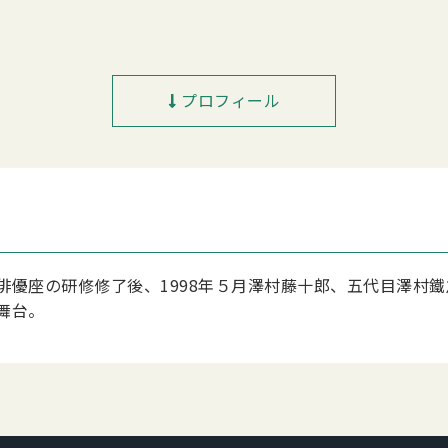
プロフィール
俳優座の研修修了後、1998年５月澤村藤十郎、五代目澤村
舞台。