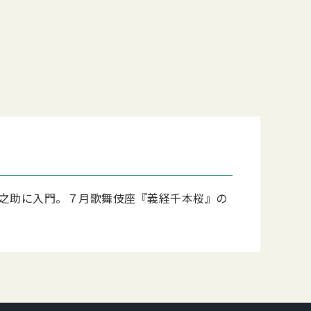
鐵之助に入門。７月歌舞伎座『義経千本桜』の