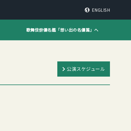
ENGLISH
歌舞伎俳優名鑑「
想い出の名優篇
」へ
公演スケジュール