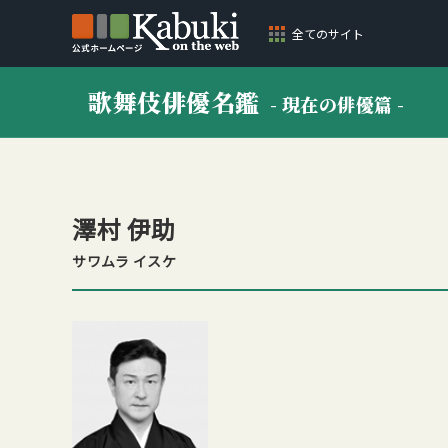
全てのサイト
歌舞伎俳優名鑑
- 現在の俳優篇 -
澤村
伊助
サワムラ イスケ