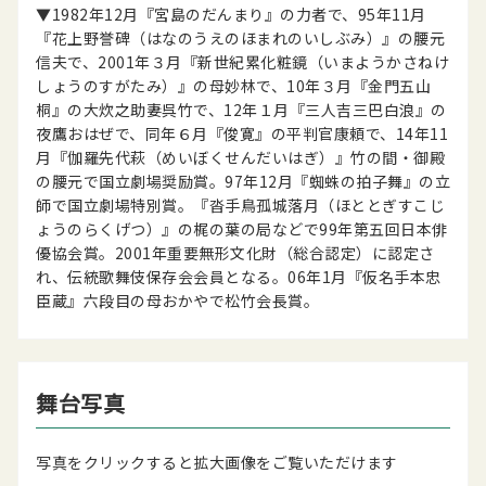
▼1982年12月『宮島のだんまり』の力者で、95年11月
『花上野誉碑（はなのうえのほまれのいしぶみ）』の腰元
信夫で、2001年３月『新世紀累化粧鏡（いまようかさねけ
しょうのすがたみ）』の母妙林で、10年３月『金門五山
桐』の大炊之助妻呉竹で、12年１月『三人吉三巴白浪』の
夜鷹おはぜで、同年６月『俊寛』の平判官康頼で、14年11
月『伽羅先代萩（めいぼくせんだいはぎ）』竹の間・御殿
の腰元で国立劇場奨励賞。97年12月『蜘蛛の拍子舞』の立
師で国立劇場特別賞。『沓手鳥孤城落月（ほととぎすこじ
ょうのらくげつ）』の梶の葉の局などで99年第五回日本俳
優協会賞。2001年重要無形文化財（総合認定）に認定さ
れ、伝統歌舞伎保存会会員となる。06年1月『仮名手本忠
臣蔵』六段目の母おかやで松竹会長賞。
舞台写真
写真をクリックすると拡大画像をご覧いただけます