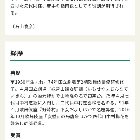
受けた先代同様、若手の指南役としての役割が期待され
る。
〔石山俊彦〕
経歴
芸歴
▼1950年生まれ。74年国立劇場第2期歌舞伎俳優研修修
了。４月国立劇場『妹背山婦女庭訓（いもせやまおんなて
いきん）』の腰元ほかで山崎隆の名で初舞台。75年４月七
代目中村芝翫に入門し、二代目中村芝喜松を名のる。91年
４月歌舞伎座『野崎村』下女およしほかで名題昇進。2016
年10月歌舞伎座『女暫』の局唐糸ほかで四代目中村梅花を
襲名し幹部昇進。
受賞