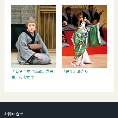
『仮名手本忠臣蔵』六段
『猩々』酒売り
目 母おかや
お問い合せ