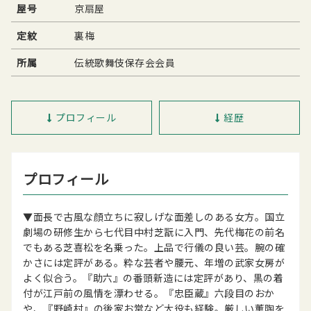
屋号
京扇屋
定紋
裏梅
所属
伝統歌舞伎保存会会員
プロフィール
経歴
プロフィール
▼面長で古風な顔立ちに寂しげな面差しのある女方。国立
劇場の研修生から七代目中村芝翫に入門、先代梅花の前名
でもある芝喜松を名乗った。上品で行儀の良い芸。腕の確
かさには定評がある。粋な芸者や腰元、年増の武家女房が
よく似合う。『助六』の番頭新造には定評があり、黒の着
付が江戸前の風情を漂わせる。『忠臣蔵』六段目のおか
や、『野崎村』の後家お常など大役も経験。厳しい薫陶を