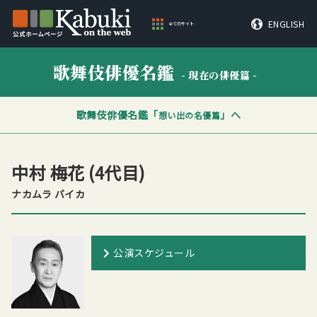
ENGLISH
全てのサイト
歌舞伎俳優名鑑
- 現在の俳優篇 -
歌舞伎俳優名鑑「
」へ
想い出の名優篇
中村 梅花
(4代目)
ナカムラ バイカ
公演スケジュール