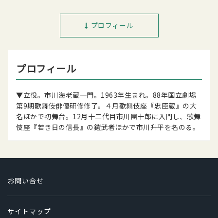
プロフィール
プロフィール
▼立役。市川海老蔵一門。1963年生まれ。88年国立劇場
第9期歌舞伎俳優研修修了。４月歌舞伎座『忠臣蔵』の大
名ほかで初舞台。12月十二代目市川團十郎に入門し、歌舞
伎座『若き日の信長』の鎧武者ほかで市川升平を名のる。
お問い合せ
サイトマップ