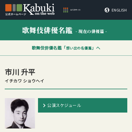
ENGLISH
全てのサイト
歌舞伎俳優名鑑
- 現在の俳優篇 -
歌舞伎俳優名鑑「
」へ
想い出の名優篇
市川 升平
イチカワ ショウヘイ
公演スケジュール