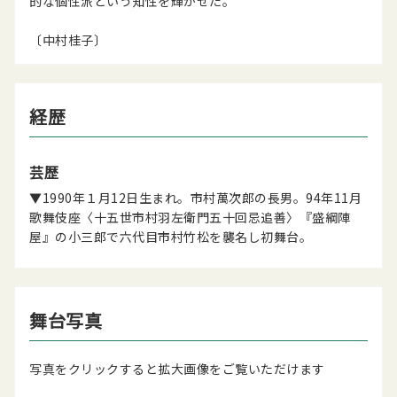
的な個性派という知性を輝かせた。
〔中村桂子〕
経歴
芸歴
▼1990年１月12日生まれ。市村萬次郎の長男。94年11月
歌舞伎座〈十五世市村羽左衛門五十回忌追善〉『盛綱陣
屋』の小三郎で六代目市村竹松を襲名し初舞台。
舞台写真
写真をクリックすると拡大画像をご覧いただけます