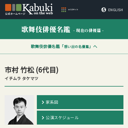
ENGLISH
全てのサイト
歌舞伎俳優名鑑
- 現在の俳優篇 -
歌舞伎俳優名鑑「
」へ
想い出の名優篇
市村 竹松
(6代目)
イチムラ タケマツ
家系図
公演スケジュール