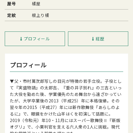
屋号
橘屋
定紋
根上り橘
プロフィール
経歴
プロフィール
▼父・市村萬次郎写しの目元が特徴の若手立役。子役とし
て『実盛物語』の太郎吉、『重の井子別れ』の三吉といっ
た大役を勤めた後、学業優先のため舞台から遠ざかってい
たが、大学卒業後の2013（平成25）年に本格復帰。その
翌々年の2015（平成27）年には新作歌舞伎『あらしのよ
るに』で、眼鏡をかけた山羊はくを初演して話題に。
2019（令和元）年10・11月にはスーパー歌舞伎Ⅱ『新版
オグリ』で、小栗判官を支える六人衆の1人に挑戦。現代