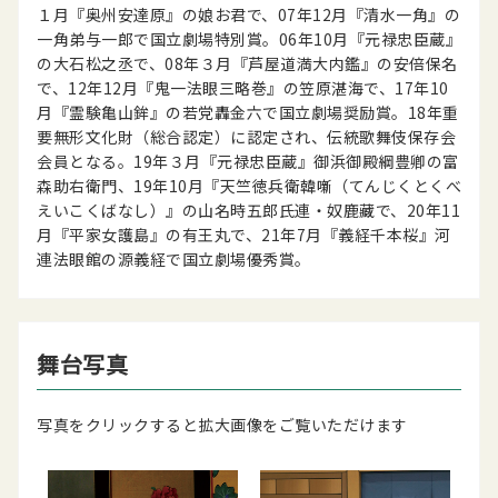
１月『奥州安達原』の娘お君で、07年12月『清水一角』の
一角弟与一郎で国立劇場特別賞。06年10月『元禄忠臣蔵』
の大石松之丞で、08年３月『芦屋道満大内鑑』の安倍保名
で、12年12月『鬼一法眼三略巻』の笠原湛海で、17年10
月『霊験亀山鉾』の若党轟金六で国立劇場奨励賞。18年重
要無形文化財（総合認定）に認定され、伝統歌舞伎保存会
会員となる。19年３月『元禄忠臣蔵』御浜御殿綱豊卿の富
森助右衛門、19年10月『天竺徳兵衛韓噺（てんじくとくべ
えいこくばなし）』の山名時五郎氏連・奴鹿藏で、20年11
月『平家女護島』の有王丸で、21年7月『義経千本桜』河
連法眼館の源義経で国立劇場優秀賞。
舞台写真
写真をクリックすると拡大画像をご覧いただけます