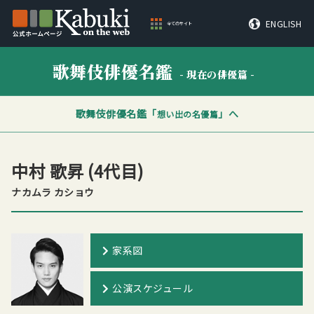
ENGLISH
全てのサイト
歌舞伎俳優名鑑
- 現在の俳優篇 -
歌舞伎俳優名鑑「
」へ
想い出の名優篇
中村 歌昇
(4代目)
ナカムラ カショウ
家系図
公演スケジュール