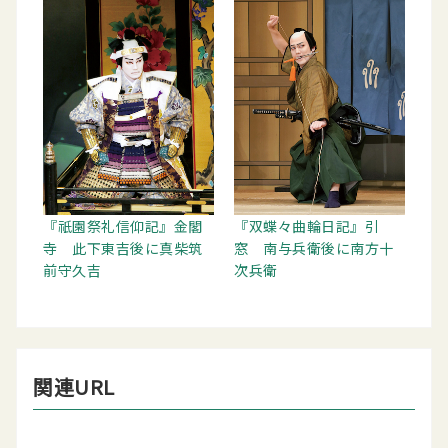
『祇園祭礼信仰記』金閣
『双蝶々曲輪日記』引
寺 此下東吉後に真柴筑
窓 南与兵衛後に南方十
前守久吉
次兵衛
関連URL