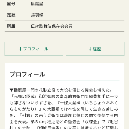
屋号
播磨屋
定紋
揚羽蝶
所属
伝統歌舞伎保存会会員
プロフィール
経歴
プロフィール
▼播磨屋一門の花形立役で大役を演じる機会も増えた。
『元禄忠臣蔵』御浜御殿の富森助右衛門で綱豊相手に一歩
も辞さないいちずさを、『一條大蔵譚（いちじょうおおく
らものがたり）』の大蔵卿では本性を隠して生きる苦しみ
を、『引窓』の南与兵衛では義理と役目の間で懊悩する内
面を表現。弟の中村種之助との勉強会「双蝶会」で『毛谷
村』の六助、『傾城反魂香』の又平に挑戦するなど研鑽も