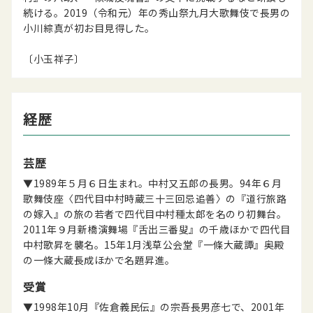
続ける。2019（令和元）年の秀山祭九月大歌舞伎で長男の
小川綜真が初お目見得した。
〔小玉祥子〕
経歴
芸歴
▼1989年５月６日生まれ。中村又五郎の長男。94年６月
歌舞伎座〈四代目中村時蔵三十三回忌追善〉の『道行旅路
の嫁入』の旅の若者で四代目中村種太郎を名のり初舞台。
2011年９月新橋演舞場『舌出三番叟』の千歳ほかで四代目
中村歌昇を襲名。15年1月浅草公会堂『一條大蔵譚』奥殿
の一條大蔵長成ほかで名題昇進。
受賞
▼1998年10月『佐倉義民伝』の宗吾長男彦七で、2001年