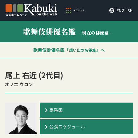
ENGLISH
全てのサイト
歌舞伎俳優名鑑
- 現在の俳優篇 -
歌舞伎俳優名鑑「
」へ
想い出の名優篇
尾上 右近
(2代目)
オノエ ウコン
家系図
公演スケジュール