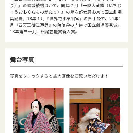
り）』の傾城綾機ほかで、同年７月『一條大蔵譚（いちじ
ょうおおくらものがたり）』の鬼次郎女房お京で国立劇場
奨励賞。18年１月『世界花小栗判官』の照手姫で、21年1
月『四天王御江戸鏑』の院使弁の内侍で国立劇場優秀賞。
18年第三十九回松尾芸能賞新人賞。
舞台写真
写真をクリックすると拡大画像をご覧いただけます