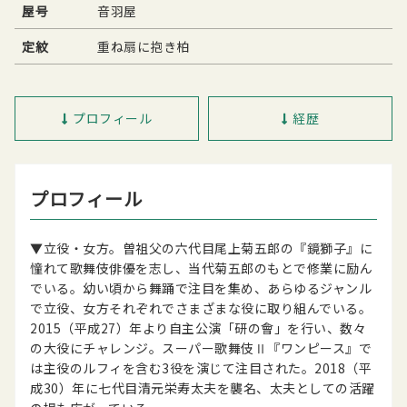
屋号
音羽屋
定紋
重ね扇に抱き柏
プロフィール
経歴
プロフィール
▼立役・女方。曽祖父の六代目尾上菊五郎の『鏡獅子』に
憧れて歌舞伎俳優を志し、当代菊五郎のもとで修業に励ん
でいる。幼い頃から舞踊で注目を集め、あらゆるジャンル
で立役、女方それぞれでさまざまな役に取り組んでいる。
2015（平成27）年より自主公演「研の會」を行い、数々
の大役にチャレンジ。スーパー歌舞伎Ⅱ『ワンピース』で
は主役のルフィを含む3役を演じて注目された。2018（平
成30）年に七代目清元栄寿太夫を襲名、太夫としての活躍