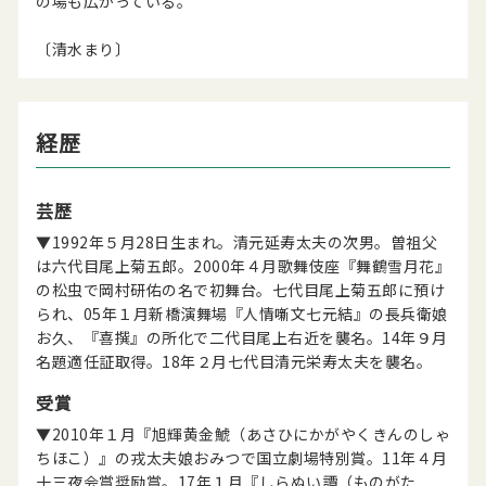
の場も広がっている。
〔清水まり〕
経歴
芸歴
▼1992年５月28日生まれ。清元延寿太夫の次男。曽祖父
は六代目尾上菊五郎。2000年４月歌舞伎座『舞鶴雪月花』
の松虫で岡村研佑の名で初舞台。七代目尾上菊五郎に預け
られ、05年１月新橋演舞場『人情噺文七元結』の長兵衛娘
お久、『喜撰』の所化で二代目尾上右近を襲名。14年９月
名題適任証取得。18年２月七代目清元栄寿太夫を襲名。
受賞
▼2010年１月『旭輝黄金鯱（あさひにかがやくきんのしゃ
ちほこ）』の戎太夫娘おみつで国立劇場特別賞。11年４月
十三夜会賞奨励賞。17年１月『しらぬい譚（ものがた