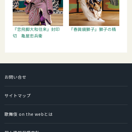
『恋飛脚大和往来』封印
『春興鏡獅子』獅子の精
切 亀屋忠兵衛
お問い合せ
サイトマップ
歌舞伎 on the webとは