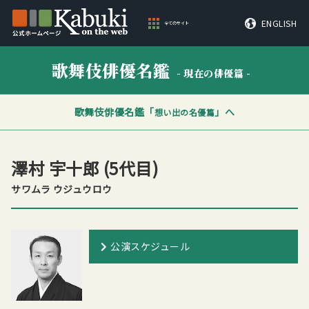
ENGLISH
全てのサイト
歌舞伎俳優名鑑
- 現在の俳優篇 -
歌舞伎俳優名鑑「
」へ
想い出の名優篇
澤村
宇十郎
(5代目)
サワムラ ウジュウロウ
公演スケジュール