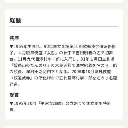
経歴
芸歴
▼1965年生まれ。90年国立劇場第10期歌舞伎俳優研修修
了。４月歌舞伎座『女暫』の仕丁で吉田明義の名で初舞
台。11月九代目澤村宗十郎に入門し、91年１月国立劇場
『鞍馬山のだんまり』の木葉天狗で澤村紀義を名のる。師
の歿後、澤村田之助門下となる。2008年10月歌舞伎座
『奴道成寺』の所化ほかで五代目澤村宇十郎を名のり名題
昇進。
受賞
▼1995年10月『平家女護嶋』の立廻りで国立劇場特別
賞。