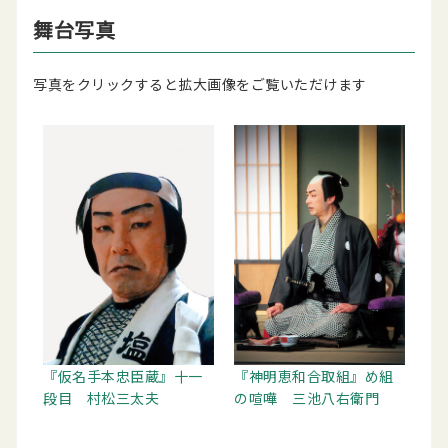
舞台写真
写真をクリックすると拡大画像をご覧いただけます
『仮名手本忠臣蔵』十一
『神明恵和合取組』め組
段目 村松三太夫
の喧嘩 三池八右衛門