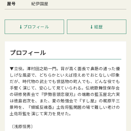
屋号
紀伊国屋
プロフィール
経歴
プロフィール
▼立役。澤村田之助一門。背が高く面長で鼻筋の通った優
しげな風姿で、どちらかといえば控えめでおとなしい印象
だが、時代物の武士でも世話物の町人でも、どんな役でも
手堅く演じて、安心して見ていられる。伝統歌舞伎保存会
の研修発表会で『伊勢音頭恋寝刃』の端敵の藍玉屋北六実
は徳島岩次を、また、夏の勉強会で『すし屋』の梶原平三
景時を、『傾城反魂香』土佐将監閑居の場で難しい老けの
土佐将監を演じて実力を見せた。
〔浅原恒男〕