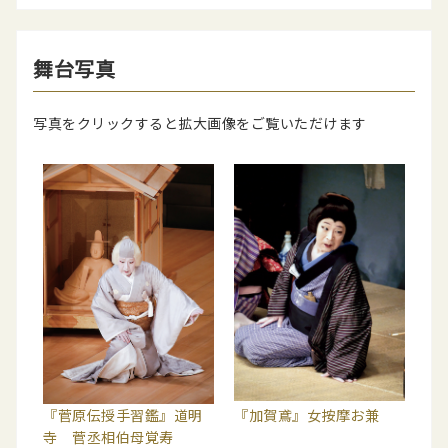
舞台写真
写真をクリックすると拡大画像をご覧いただけます
『菅原伝授手習鑑』道明
『加賀鳶』女按摩お兼
寺 菅丞相伯母覚寿