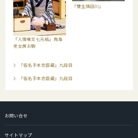
『雙生隅田川』
『人情噺文七元結』角海
老女房お駒
『仮名手本忠臣蔵』九段目
『仮名手本忠臣蔵』九段目
お問い合せ
サイトマップ