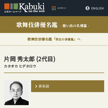
ENGLISH
全てのサイト
歌舞伎俳優名鑑
- 想い出の名優篇 -
歌舞伎俳優名鑑「
」へ
現在の俳優篇
片岡 秀太郎
(2代目)
カタオカ ヒデタロウ
家系図