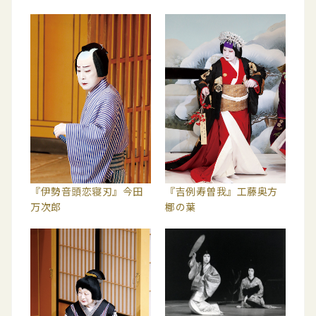
『伊勢音頭恋寝刃』今田
『吉例寿曽我』工藤奥方
万次郎
梛の葉