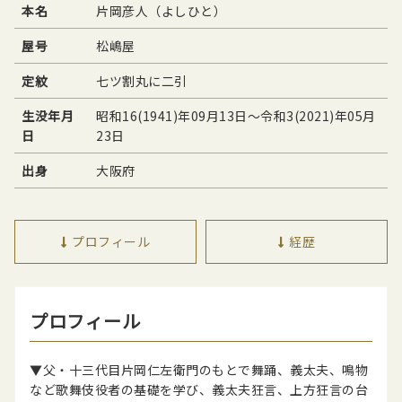
本名
片岡彦人（よしひと）
屋号
松嶋屋
定紋
七ツ割丸に二引
生没年月
昭和16(1941)年09月13日〜令和3(2021)年05月
日
23日
出身
大阪府
プロフィール
経歴
プロフィール
▼父・十三代目片岡仁左衛門のもとで舞踊、義太夫、鳴物
など歌舞伎役者の基礎を学び、義太夫狂言、上方狂言の台