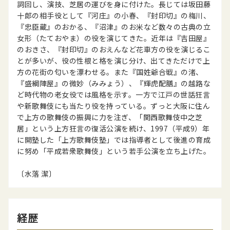
詞回し、演技、芝居の運びを身に付けた。長じては坂田藤
十郎の相手役として『河庄』の小春、『封印切』の梅川、
『忠臣蔵』のおかる、『沼津』のお米など数々の古典の立
女形（たておやま）の役を演じてきた。近年は『吉田屋』
のおきさ、『封印切』のおえんなど花車方の役を演じるこ
とが多いが、役の性根と格を演じ分け、出てきただけで上
方の花街の匂いを漂わせる。また『国姓爺合戦』の渚、
『盛綱陣屋』の微妙（みみょう）、『輝虎配膳』の越路な
ど時代物の老女役では風格を示す。一方で江戸の世話狂言
や新歌舞伎にも当たり役を持っている。ずっと大阪に住ん
で上方の歌舞伎の振興に力を注ぎ、「関西歌舞伎中之芝
居」という上方狂言の復活公演を続け、1997（平成9）年
に開塾した「上方歌舞伎塾」では指導者として後進の育成
に努め「平成若衆歌舞伎」という若手公演を立ち上げた。
〔水落 潔〕
経歴