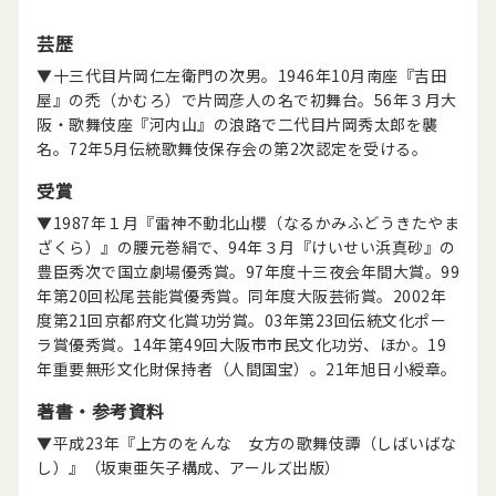
芸歴
▼十三代目片岡仁左衛門の次男。1946年10月南座『吉田
屋』の禿（かむろ）で片岡彦人の名で初舞台。56年３月大
阪・歌舞伎座『河内山』の浪路で二代目片岡秀太郎を襲
名。72年5月伝統歌舞伎保存会の第2次認定を受ける。
受賞
▼1987年１月『雷神不動北山櫻（なるかみふどうきたやま
ざくら）』の腰元巻絹で、94年３月『けいせい浜真砂』の
豊臣秀次で国立劇場優秀賞。97年度十三夜会年間大賞。99
年第20回松尾芸能賞優秀賞。同年度大阪芸術賞。2002年
度第21回京都府文化賞功労賞。03年第23回伝統文化ポー
ラ賞優秀賞。14年第49回大阪市市民文化功労、ほか。19
年重要無形文化財保持者（人間国宝）。21年旭日小綬章。
著書・参考資料
▼平成23年『上方のをんな 女方の歌舞伎譚（しばいばな
し）』（坂東亜矢子構成、アールズ出版）