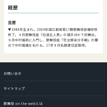
経歴
芸歴
▼1984年生まれ。2004年国立劇場第17期歌舞伎俳優研修
修了。４月歌舞伎座『白浪五人男』の捕手ほかで初舞台。
９月中村福助に入門し、歌舞伎座『恋女房染分手綱』の腰
元で中村福緒を名のる。17年９月名題適任証取得。
お問い合せ
サイトマップ
歌舞伎 on the webとは