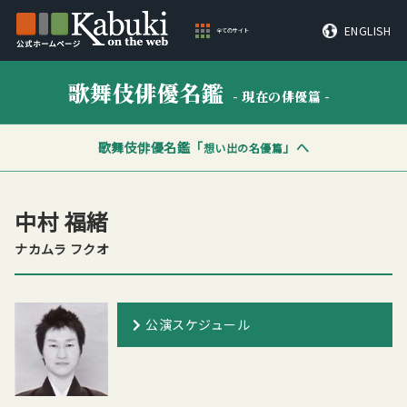
ENGLISH
全てのサイト
歌舞伎俳優名鑑
- 現在の俳優篇 -
歌舞伎俳優名鑑「
」へ
想い出の名優篇
中村 福緒
ナカムラ フクオ
公演スケジュール