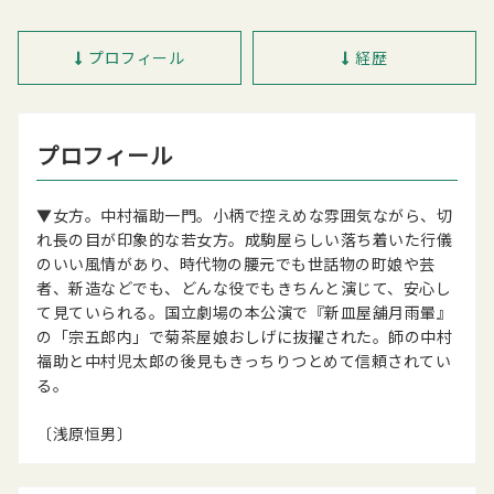
プロフィール
経歴
プロフィール
▼女方。中村福助一門。小柄で控えめな雰囲気ながら、切
れ長の目が印象的な若女方。成駒屋らしい落ち着いた行儀
のいい風情があり、時代物の腰元でも世話物の町娘や芸
者、新造などでも、どんな役でもきちんと演じて、安心し
て見ていられる。国立劇場の本公演で『新皿屋舖月雨暈』
の「宗五郎内」で菊茶屋娘おしげに抜擢された。師の中村
福助と中村児太郎の後見もきっちりつとめて信頼されてい
る。
〔浅原恒男〕