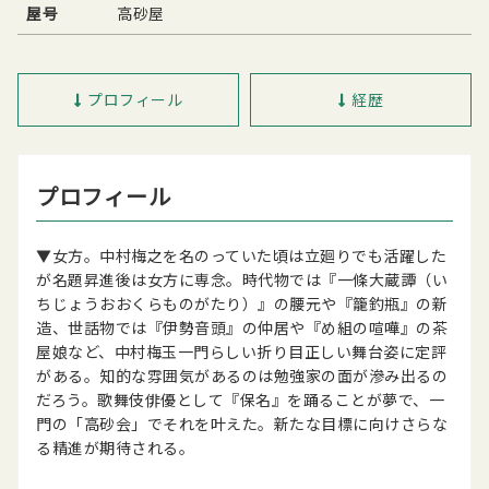
屋号
高砂屋
プロフィール
経歴
プロフィール
▼女方。中村梅之を名のっていた頃は立廻りでも活躍した
が名題昇進後は女方に専念。時代物では『一條大蔵譚（い
ちじょうおおくらものがたり）』の腰元や『籠釣瓶』の新
造、世話物では『伊勢音頭』の仲居や『め組の喧嘩』の茶
屋娘など、中村梅玉一門らしい折り目正しい舞台姿に定評
がある。知的な雰囲気があるのは勉強家の面が滲み出るの
だろう。歌舞伎俳優として『保名』を踊ることが夢で、一
門の「高砂会」でそれを叶えた。新たな目標に向けさらな
る精進が期待される。