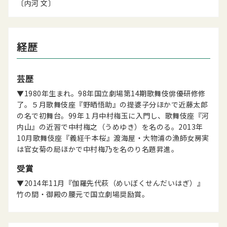
〔内河 文〕
経歴
芸歴
▼1980年生まれ。98年国立劇場第14期歌舞伎俳優研修修
了。５月歌舞伎座『野晒悟助』の提婆子分ほかで近藤太郎
の名で初舞台。99年１月中村梅玉に入門し、歌舞伎座『河
内山』の近習で中村梅之（うめゆき）を名のる。2013年
10月歌舞伎座『義経千本桜』渡海屋・大物浦の漁師女房実
は官女菊の局ほかで中村梅乃を名のり名題昇進。
受賞
▼2014年11月『伽羅先代萩（めいぼくせんだいはぎ）』
竹の間・御殿の腰元で国立劇場奨励賞。