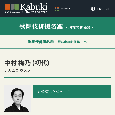
ENGLISH
全てのサイト
歌舞伎俳優名鑑
- 現在の俳優篇 -
歌舞伎俳優名鑑「
」へ
想い出の名優篇
中村 梅乃
(初代)
ナカムラ ウメノ
公演スケジュール