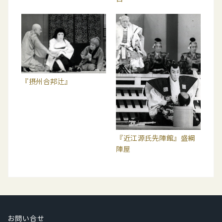
『摂州合邦辻』
『近江源氏先陣館』盛綱
陣屋
お問い合せ