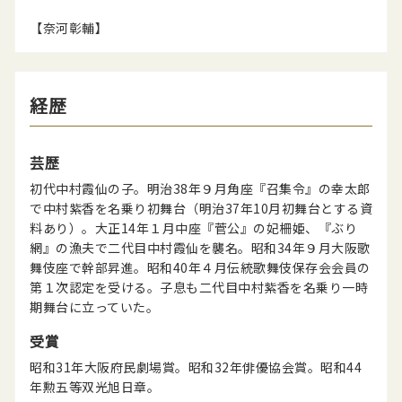
【奈河彰輔】
経歴
芸歴
初代中村霞仙の子。明治38年９月角座『召集令』の幸太郎
で中村紫香を名乗り初舞台（明治37年10月初舞台とする資
料あり）。大正14年１月中座『菅公』の妃柵姫、『ぶり
網』の漁夫で二代目中村霞仙を襲名。昭和34年９月大阪歌
舞伎座で幹部昇進。昭和40年４月伝統歌舞伎保存会会員の
第１次認定を受ける。子息も二代目中村紫香を名乗り一時
期舞台に立っていた。
受賞
昭和31年大阪府民劇場賞。昭和32年俳優協会賞。昭和44
年勲五等双光旭日章。