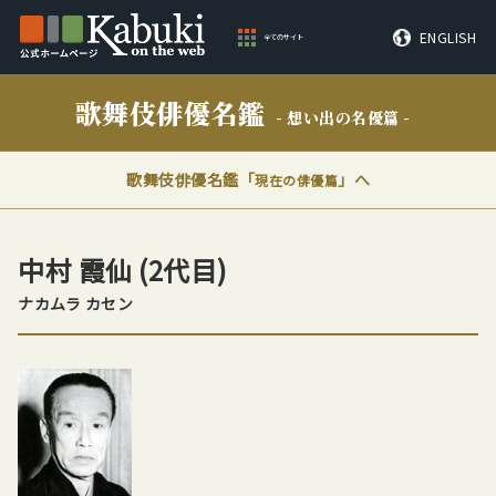
ENGLISH
全てのサイト
歌舞伎俳優名鑑
- 想い出の名優篇 -
歌舞伎俳優名鑑「
」へ
現在の俳優篇
中村 霞仙
(2代目)
ナカムラ カセン