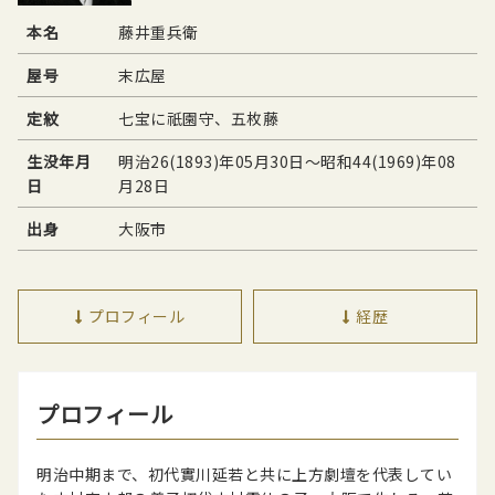
本名
藤井重兵衛
屋号
末広屋
定紋
七宝に祇園守、五枚藤
生没年月
明治26(1893)年05月30日〜昭和44(1969)年08
日
月28日
出身
大阪市
プロフィール
経歴
プロフィール
明治中期まで、初代實川延若と共に上方劇壇を代表してい