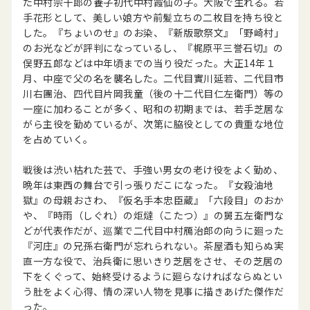
た中村宗十郎の養子初代中村霞仙の子。大阪で生れる。若
手花形として、美しい娘方や前髪立ちの二枚目を持ち役と
した。『ちょいのせ』のお染、『新版歌祭文』「野崎村」
のお光などが評判になっているし、『梶原平三誉石切』の
俣野五郎などは中年頃までの当り役だった。大正14年１
月、中座で父の名を襲名した。二代目實川延若、二代目市
川右團治、四代目片岡我童（後の十二代目仁左衛門）等の
一座に加わることが多く、昭和の初期までは、若手芝居な
がら主役を勤めているが、次第に脇役としての貴重な地位
を占めていく。
戦後は渋い枯れた芸で、手強い男女の老け役をよく勤め、
晩年は東西の舞台で引っ張りだこになった。『女殺油地
獄』の母親おさわ、『仮名手本忠臣蔵』「六段目」のおか
や、『時雨（しぐれ）の炬燵（こたつ）』の舅五左衛門な
どが代表作だが、巡業で二代目中村鴈治郎の向うに廻った
『河庄』の兄孫右衛門が忘れられない。茶屋酒も知らぬ実
直一方な役で、治兵衛に思いきり芝居をさせ、その芝居の
下をくぐって、始終受けるように廻らなければならぬとい
う肚をよく心得、情の深い人物を見事に描きあげた傑作だ
った。