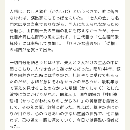
人柄は、むしろ狷介（かたいじ）というべきで、腑に落ち
なければ、演出家にもそっぽを向いた。「七人の会」も名
門末広屋の当主でありながら、同人に加えられなかったの
を恥じ、山口廣一氏の三顧の礼にも応えなかったが、十一
代目片岡仁左衛門の恩を忘れず、十三代目の「仁左衛門歌
舞伎」には率先して参加し、『ひらかな盛衰記』「逆櫓」
の権四郎を買って出た。
一切自分を語ろうとはせず、夫人と２人だけの生活の中に
閉じこもり、人付き合いも避けがちだった。昭和 44年、叙
勲を固辞された時には手を焼き、無理やりに受けてもらっ
たのだが、よほど意にそわなかったのだろうか、最晩年ま
で衰えを見せることのなかった矍鑠（かくしゃく）とした
演技に急にかげりが見え、同年5月、国立劇場の『桂川連
理柵（かつらがわれんりのしがらみ）』の舅繁齋を最後と
して、その年の夏、忽然と逝った。思えば、華やかさばか
りが目立ち、心のつきあいの少ない芝居の世界で、他に構
わず、己の道を一筋に深めていく、今日では得難い役者だ
った。