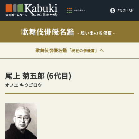
ENGLISH
全てのサイト
歌舞伎俳優名鑑
- 想い出の名優篇 -
歌舞伎俳優名鑑「
」へ
現在の俳優篇
尾上 菊五郎
(6代目)
オノエ キクゴロウ