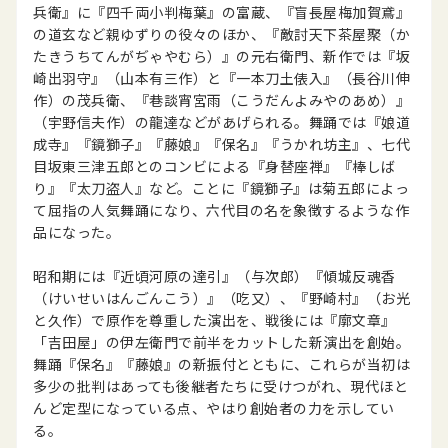
兵衛』に『四千両小判梅葉』の富蔵、『盲長屋梅加賀鳶』
の道玄など親ゆずりの役々のほか、『敵討天下茶屋聚（か
たきうちてんがぢゃやむら）』の元右衛門、新作では『坂
崎出羽守』（山本有三作）と『一本刀土俵入』（長谷川伸
作）の茂兵衛、『巷談宵宮雨（こうだんよみやのあめ）』
（宇野信夫作）の龍達などがあげられる。舞踊では『娘道
成寺』『鏡獅子』『藤娘』『保名』『うかれ坊主』、七代
目坂東三津五郎とのコンビによる『身替座禅』『棒しば
り』『太刀盗人』など。ことに『鏡獅子』は菊五郎によっ
て屈指の人気舞踊になり、六代目の名を象徴するような作
品になった。
昭和期には『近頃河原の達引』（与次郎）『傾城反魂香
（けいせいはんごんこう）』（吃又）、『野崎村』（お光
と久作）で原作を尊重した演出を、戦後には『廓文章』
「吉田屋」の伊左衛門で前半をカットした新演出を創始。
舞踊『保名』『藤娘』の新振付とともに、これらが当初は
多少の批判はあっても後継者たちに受けつがれ、現代ほと
んど定型になっている点、やはり創始者の力を示してい
る。