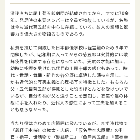
没後直ちに尾上菊五郎劇団が結成されてから、すでに70余
年。発足時の主要メンバーは全員が物故しているが、名称
は今も当代菊五郎を中心に存続している。故人の業績と影
響力の偉大さを物語るものであろう。
私費を投じて開設した日本俳優学校は経営難のため５年で
閉鎖したが、昭和期に入ってからの菊五郎は実質的には歌
舞伎界を代表する存在になっていた。天賦の才能に加え、
幼時に指導を受けた九代目市川團十郎の感化もあって、時
代・世話・舞踊・新作の各分野に卓絶した演技を示し、し
かも近代的な写実主義と心理描写を特徴とした。もちろん
父・五代目菊五郎が得意とした役のほとんどを受けついで
いるが、自分の柄が父と違うことを熟知し、衣裳や鬘の体
裁に手を入れたり、近代人の感性によって工夫を加えるこ
とも怠らなかった。
当たり役はきわめて広範囲に及んでいるが、まず時代物で
『義経千本桜』の権太・忠信、『仮名手本忠臣蔵』の判
官・勘平、世話物で『髪結新三』『魚屋宗五郎』『筆売幸