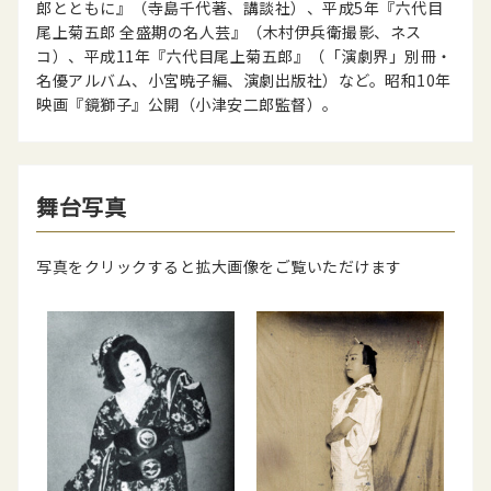
郎とともに』（寺島千代著、講談社）、平成5年『六代目
尾上菊五郎 全盛期の名人芸』（木村伊兵衛撮影、ネス
コ）、平成11年『六代目尾上菊五郎』（「演劇界」別冊・
名優アルバム、小宮暁子編、演劇出版社）など。昭和10年
映画『鏡獅子』公開（小津安二郎監督）。
舞台写真
写真をクリックすると拡大画像をご覧いただけます