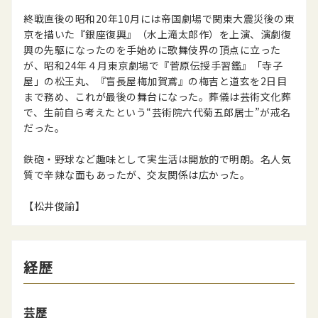
終戦直後の昭和20年10月には帝国劇場で関東大震災後の東
京を描いた『銀座復興』（水上滝太郎作）を上演、演劇復
興の先駆になったのを手始めに歌舞伎界の頂点に立った
が、昭和24年４月東京劇場で『菅原伝授手習鑑』「寺子
屋」の松王丸、『盲長屋梅加賀鳶』の梅吉と道玄を2日目
まで務め、これが最後の舞台になった。葬儀は芸術文化葬
で、生前自ら考えたという“芸術院六代菊五郎居士”が戒名
だった。
鉄砲・野球など趣味として実生活は開放的で明朗。名人気
質で辛辣な面もあったが、交友関係は広かった。
【松井俊諭】
経歴
芸歴