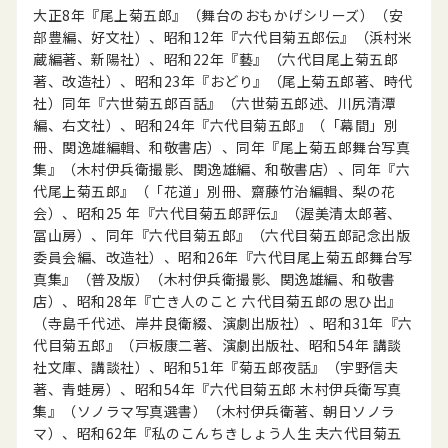
大正8年『尾上菊五郎』（舞台のおもかげシリーズ）（安
部豊編、好文社）、昭和12年『六代目菊五郎伝』（浜村米
蔵編著、新陽社）、昭和22年『藝』（六代目尾上菊五郎
著、改造社）、昭和23年『おどり』（尾上菊五郎著、時代
社）同年『六世菊五郎百話』（六世菊五郎述、川尻清潭
編、右文社）、昭和24年『六代目菊五郎』（「幕間」別
冊、関逸雄編輯、和敬書店）、同年『尾上菊五郎舞台写真
集』（木村伊兵衛撮影、関逸雄編、和敬書店）、同年『六
代尾上菊五郎』（「花道」別冊、齋藤竹治編輯、梨の花
会）、昭和25 年『六代目菊五郎評伝』（渥美清太郎著、
冨山房）、同年『六代目菊五郎』（六代目菊五郎記念出版
委員会編、改造社）、昭和26年『六代目尾上菊五郎舞台写
真集』（普及版）（木村伊兵衛撮影、関逸雄編、和敬書
店）、昭和28年『亡き人のこと 六代目菊五郎の思ひ出』
（寺島千代述、岸井良衛綴、演劇出版社）、昭和31年『六
代目菊五郎』（戸板康二著、演劇出版社、昭和54年 講談
社文庫、講談社）、昭和51年『菊五郎夜話』（宇野信夫
著、青蛙房）、昭和54年『六代目菊五郎 木村伊兵衛写真
集』（ソノラマ写真選書）（木村伊兵衛著、朝日ソノラ
マ）、昭和62年『私のこんちきしょう人生 夫六代目菊五