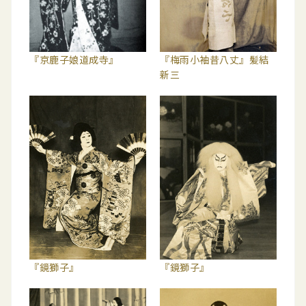
『京鹿子娘道成寺』
『梅雨小袖昔八丈』髪結
新三
『鏡獅子』
『鏡獅子』