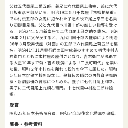
父は五代目尾上菊五郎。義兄に六代目尾上梅幸、弟に六代
目坂東彦三郎がいる。明治19年５月千歳座『初幟柏葉重』
で中村伝五郎の女鬼に抱かれた子息の役で尾上幸三を名乗
り初御目見得。父と九代目市川團十郎の厳しい指導を受け
る。明治24年５月新富座で二代目尾上丑之助を襲名。明治
36年２月に父が没すると、九代目團十郎の推挙により明治
36年３月歌舞伎座『対面』の五郎で六代目尾上菊五郎を襲
名。明治41年11月興行師の田村成義のすすめで初代中村吉
右衛門とともに市村座の座付きとなり、吉右衛門が脱退す
る大正10年まで菊・吉の競演による「二長町時代」を築い
た後、昭和２年市村座を離れて松竹の傘下に属した。昭和
５年日本俳優学校を設立し、歌舞伎の師弟の再教育や舞踊
家・新劇俳優の育成につとめた。養子に七代目尾上梅幸、
実子に二代目尾上九朗右衛門。十七代目中村勘三郎は娘
婿。
受賞
昭和22年日本芸術院会員。昭和24年没後文化勲章を追贈。
著書・参考資料