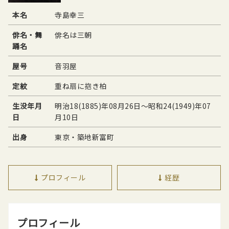
本名
寺島幸三
俳名・舞
俳名は三朝
踊名
屋号
音羽屋
定紋
重ね扇に抱き柏
生没年月
明治18(1885)年08月26日〜昭和24(1949)年07
日
月10日
出身
東京・築地新富町
プロフィール
経歴
プロフィール