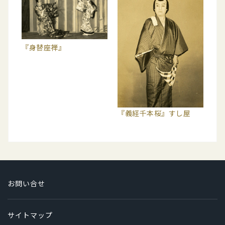
『身替座禅』
『義経千本桜』すし屋
お問い合せ
サイトマップ