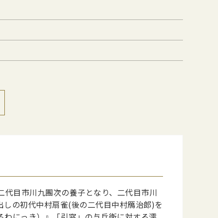
二代目市川九團次の養子となり、二代目市川
しの初代中村扇雀(後の二代目中村鴈治郎)を
るわにっき）』「引窓」の与兵衛に対する濡