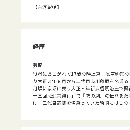
【奈河彰輔】
経歴
芸歴
役者にあこがれて17歳の時上京、浅草駒形
り大正３年８月から二代目市川莚蔵を名乗る
月頃に京都に戻り大正８年新京極明治座で興
十三回忌追善興行」で『恋の湖』の伝八を演
は、三代目莚蔵を名乗っていた時期にはこの