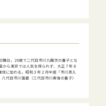
初舞台。20歳で二代目市川九團次の養子とな
風から東京では人気を得られず、大正７年８
舞伎に加わる。昭和３年２月中座「市川斎入
。八代目市川雷蔵（三代目市川寿海の養子）