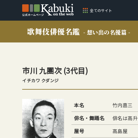
全てのサイト
歌舞伎俳優名鑑
- 想い出の名優篇 -
市川 九團次
(3代目)
イチカワ クダンジ
本名
竹内嘉三
俳名・舞踊名
俳名は高升
屋号
高島屋