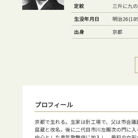
定紋
三升に九の
生没年月日
明治26(18
出身
京都
プロフィール
京都で生れる。生家は針工場で、父は市会議
莚蔵と改名。後に二代目市川左團次の門に入
中心とした青年歌舞伎に加入し、最初の女形