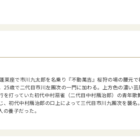
の蓬莱座で市川九太郎を名乗り『不動萬吉』桜狩の場の腰元で
。25歳で二代目市川左團次の一門に加わる。上方色の濃い芸
行を打っていた初代中村扇雀（二代目中村鴈治郎）の青年歌
じ、初代中村鴈治郎の口上によって三代目市川九團次を襲名
人の養子だった。