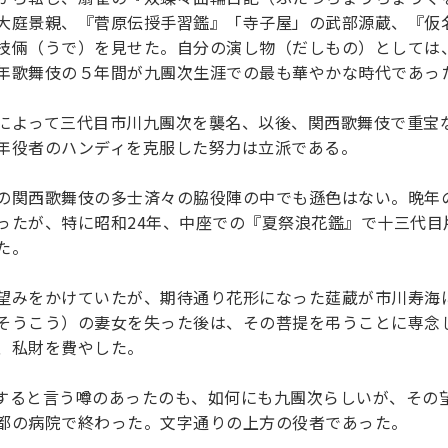
大庭景親、『菅原伝授手習鑑』「寺子屋」の武部源蔵、『仮
技倆（うで）を見せた。自分の演し物（だしもの）としては
年歌舞伎の５年間が九團次生涯での最も華やかな時代であっ
によって三代目市川九團次を襲名、以後、関西歌舞伎で重宝
年役者のハンディを克服した努力は立派である。
の関西歌舞伎の多士済々の脇役陣の中でも遜色はない。晩年
ったが、特に昭和24年、中座での『夏祭浪花鑑』で十三代目
た。
望みをかけていたが、期待通り花形になった莚蔵が市川寿海
そうこう）の妻女を失った後は、その菩提を弔うことに専念
、私財を費やした。
ると言う噂のあったのも、如何にも九團次らしいが、その望み
都の病院で終わった。文字通りの上方の役者であった。