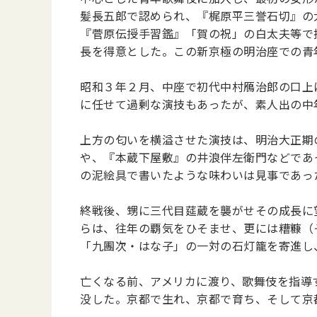
髪長五郎で認められ、『梶原平三誉石切』の
『菅原伝授手習鑑』「賀の祝」の白太夫等で
長を得意とした。この新京極の明治座での青
昭和３年２月、中座で初代中村鴈治郎の口上
に任せて過剰な演技もあったが、素人出の中
上方の匂いを横溢させた演技は、明治大正期
や、『本蔵下屋敷』の井浪伴左衛門などであ
の泥絵具で書いたような味わいは見事であっ
終戦後、甥に三代目莚蔵を襲がせその成長に
らは、往年の覇気をひそませ、更には糟糠（
「九團次・はな子」の一対の石灯籠を寄進し
亡くなる前、アメリカに渡り、歌舞伎を指導す
没した。京都で生れ、京都で育ち、そして京