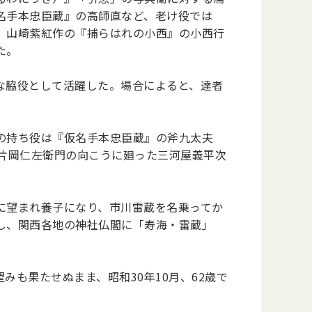
名手本忠臣蔵』の高師直など、老け役では
、山崎紫紅作の『捕らはれの小西』の小西行
た。
な脇役として活躍した。場合によると、達者
の持ち役は『仮名手本忠臣蔵』の斧九太夫
片岡仁左衛門の向こうに廻った三河屋義平次
に望まれ養子になり、市川雷蔵を名乗ってか
し、関西各地の神社仏閣に「寿海・雷蔵」
も果たせぬまま、昭和30年10月、62歳で