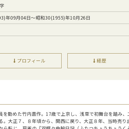
字
93)年09月04日〜昭和30(1955)年10月26日
プロフィール
経歴
員を勤めた竹内嘉作。17歳で上京し、浅草で初舞台を踏み、
る。大正７、８年頃から、関西に戻り、大正８年、当時売り出
から転じ、扇雀の『双蝶々曲輪日記（ふたつちょうちょうく