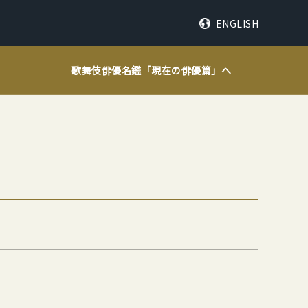
ENGLISH
歌舞伎俳優名鑑「
現在の俳優篇
」へ