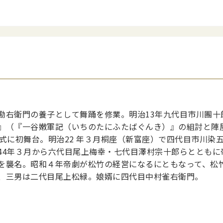
勘右衛門の養子として舞踊を修業。明治13年九代目市川團十
』（『一谷嫩軍記（いちのたにふたばぐんき）』の組討と陣
式に初舞台。明治22 年３月桐座（新富座）で四代目市川染
44年３月から六代目尾上梅幸・七代目澤村宗十郎らとともに
を襲名。昭和４年帝劇が松竹の経営になるにともなって、松
、三男は二代目尾上松緑。娘婿に四代目中村雀右衛門。