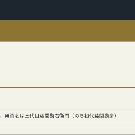
、舞踊名は三代目藤間勘右衛門（のち初代藤間勘斎）