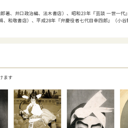
四郎著、井口政治編、法木書店）、昭和23年『芸談 一世一代
輯、和敬書店）、平成28年『弁慶役者七代目幸四郎』（小谷
けます