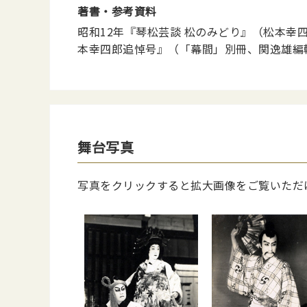
著書・参考資料
昭和12年『琴松芸談 松のみどり』（松本幸
本幸四郎追悼号』（「幕間」別冊、関逸雄編
舞台写真
写真をクリックすると拡大画像をご覧いただ