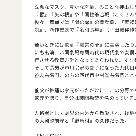
立派なマスク、豊かな声量、みごとな押出し
『暫』『矢の根』や『国性爺合戦（こくせん
役々。舞踊では『関の扉』の関兵衛、『素襖
剃』、新作史劇で『名和長年』（幸田露伴作
若いときには歌劇『露営の夢』に主演したり
にも出演、帝国劇場専属時代は現代劇で女優
行させる教育方針となってあらわれた。すな
そして長男が市川宗家の養子になった九代目
谷友右衛門、のちの四代目中村雀右衛門とと
養父が舞踊の家元だっただけに、この分野で
家元を譲り、自分は藤間勘斎を名のっている
人格者として劇界の内外から敬愛され、後継
の大岡越前守と『野崎村』の久作だった。
【松井俊諭】