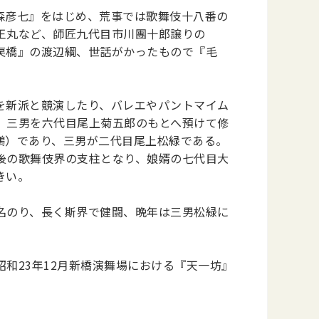
森彦七』をはじめ、荒事では歌舞伎十八番の
王丸など、師匠九代目市川團十郎譲りの
戻橋』の渡辺綱、世話がかったもので『毛
を新派と競演したり、バレエやパントマイム
、三男を六代目尾上菊五郎のもとへ預けて修
鸚）であり、三男が二代目尾上松緑である。
後の歌舞伎界の支柱となり、娘婿の七代目大
きい。
名のり、長く斯界で健闘、晩年は三男松緑に
和23年12月新橋演舞場における『天一坊』