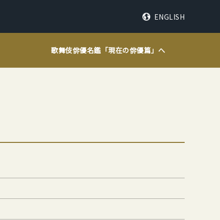
ENGLISH
歌舞伎俳優名鑑「
現在の俳優篇
」へ