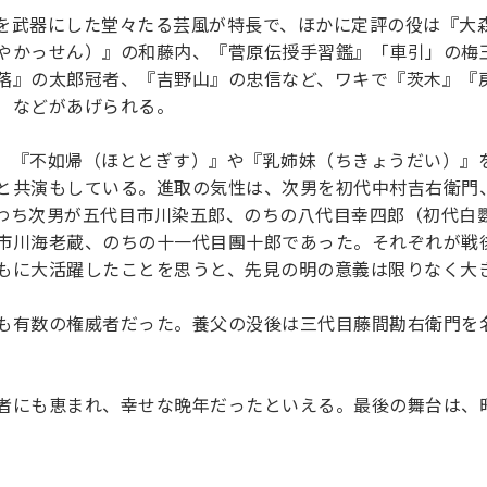
を武器にした堂々たる芸風が特長で、ほかに定評の役は『大
やかっせん）』の和藤内、『菅原伝授手習鑑』「車引」の梅
落』の太郎冠者、『吉野山』の忠信など、ワキで『茨木』『
）などがあげられる。
、『不如帰（ほととぎす）』や『乳姉妹（ちきょうだい）』
と共演もしている。進取の気性は、次男を初代中村吉右衛門
わち次男が五代目市川染五郎、のちの八代目幸四郎（初代白
市川海老蔵、のちの十一代目團十郎であった。それぞれが戦
もに大活躍したことを思うと、先見の明の意義は限りなく大
も有数の権威者だった。養父の没後は三代目藤間勘右衛門を
。
者にも恵まれ、幸せな晩年だったといえる。最後の舞台は、昭