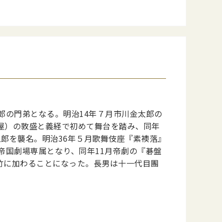
郎の門弟となる。明治14年７月市川金太郎の
屋）の敦盛と義経で初めて舞台を踏み、同年
五郎を襲名。明治36年５月歌舞伎座『素襖落』
帝国劇場専属となり、同年11月帝劇の『碁盤
竹に加わることになった。長男は十一代目團