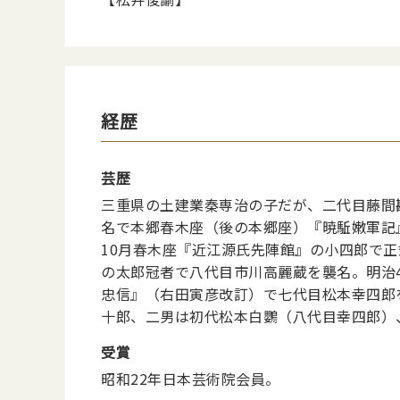
経歴
芸歴
三重県の土建業秦専治の子だが、二代目藤間
名で本郷春木座（後の本郷座）『暁駈嫩軍記
10月春木座『近江源氏先陣館』の小四郎で正
の太郎冠者で八代目市川高麗蔵を襲名。明治
忠信』（右田寅彦改訂）で七代目松本幸四郎
十郎、二男は初代松本白鸚（八代目幸四郎）
受賞
昭和22年日本芸術院会員。