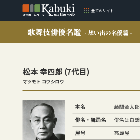
全てのサイト
歌舞伎俳優名鑑
- 想い出の名優篇 -
松本 幸四郎
(7代目)
マツモト コウシロウ
本名
藤間金太郎
俳名・舞踊名
俳名は白鸚
屋号
高麗屋