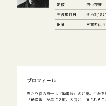
定紋
四つ花菱
生没年月日
明治3(187
出身
三重県員弁
プロフィール
当たり役の随一は『勧進帳』の弁慶。生涯を通
『勧進帳』が年に２度、３度と上演されるこ