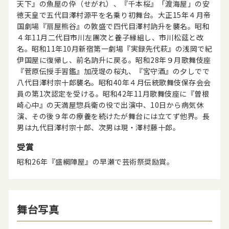
天下』の魚屋の伜（せがれ）、『千本桜』「渡海屋」の安
徳天皇で五代目澤村源平を名乗り初舞台。大正15年４月帝
国劇場『扇屋熊谷』の敦盛で四代目澤村訥升を襲名。昭和
４年11月二代目市川左團次と養子縁組し、市川松莚と改
名。昭和11年10月新宿第一劇場『実録先代萩』の浅岡で紀
伊国屋に復帰し、前名訥升に戻る。昭和28年９月歌舞伎座
『菅原伝授手習鑑』加茂堤の桜丸、『宮守酒』の夕しでで
八代目澤村宗十郎襲名。昭和40年４月伝統歌舞伎保存会会
員の第1次認定を受ける。昭和42年11月歌舞伎座に『曽根
崎心中』の天満屋惣兵衛の役で出演中、10日から病気休
演、その後９年の療養を続けたが舞台には立てず他界。長
男は九代目澤村宗十郎、次男は現・澤村藤十郎。
受賞
昭和26年『盛綱陣屋』の早瀬で芸術祭奨励賞。
舞台写真