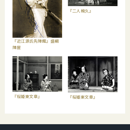
『二人椀久』
『近江源氏先陣館』盛綱
陣屋
『桜姫東文章』
『桜姫東文章』