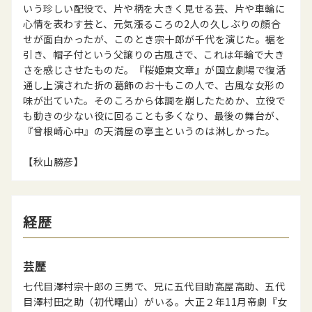
いう珍しい配役で、片や柄を大きく見せる芸、片や車輪に
心情を表わす芸と、元気漲るころの2人の久しぶりの顔合
せが面白かったが、このとき宗十郎が千代を演じた。裾を
引き、帽子付という父譲りの古風さで、これは年輪で大き
さを感じさせたものだ。『桜姫東文章』が国立劇場で復活
通し上演された折の葛飾のお十もこの人で、古風な女形の
味が出ていた。そのころから体調を崩したためか、立役で
も動きの少ない役に回ることも多くなり、最後の舞台が、
『曾根崎心中』の天満屋の亭主というのは淋しかった。
【秋山勝彦】
経歴
芸歴
七代目澤村宗十郎の三男で、兄に五代目助高屋高助、五代
目澤村田之助（初代曙山）がいる。大正２年11月帝劇『女