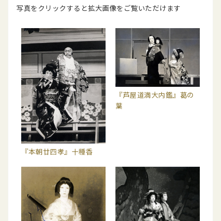
写真をクリックすると拡大画像をご覧いただけます
『芦屋道満大内鑑』葛の
葉
『本朝廿四孝』十種香