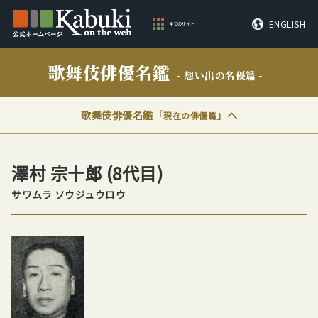
ENGLISH
全てのサイト
歌舞伎俳優名鑑
- 想い出の名優篇 -
歌舞伎俳優名鑑「
」へ
現在の俳優篇
澤村
宗十郎
(8代目)
サワムラ ソウジュウロウ