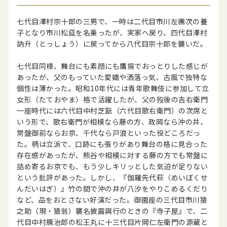
七代目澤村宗十郎の三男で、一時は二代目市川左團次の養
子となり市川松莚を名乗ったが、実家へ戻り、四代目澤村
訥升（とっしょう）に戻ってから八代目宗十郎を襲いだ。
七代目同様、舞台にも素顔にも鷹揚でおっとりした感じが
あったが、父のもっていた愛嬌や洒落っ気、古風で独特な
個性は薄かった。昭和10年代には青年歌舞伎に参加して立
女形（たておやま）格で活躍したが、父の歿後の吉右衛門
一座時代には六代目中村芝翫（六代目歌右衛門）の次席と
いう形で、歌右衛門が相模なら藤の方、政岡なら沖の井、
常盤御前ならお京、千代なら戸浪といった役どころだっ
た。柄は立派で、口跡にも張りがあり舞台の格に見合った
存在感があったが、熊谷や相模に対する藤の方でも常盤に
詰め寄るお京でも、もう少しキリッとした気迫が足りない
という批評があった。しかし、『伽羅先代萩（めいぼくせ
んだいはぎ）』竹の間で沖の井が八汐をやりこめるくだり
など、品をおとさない好演だった。御園座の三代目市川猿
之助（現・猿翁）襲名披露興行のときの『寺子屋』で、二
代目中村鴈治郎の松王丸に十三代目片岡仁左衛門の源蔵と