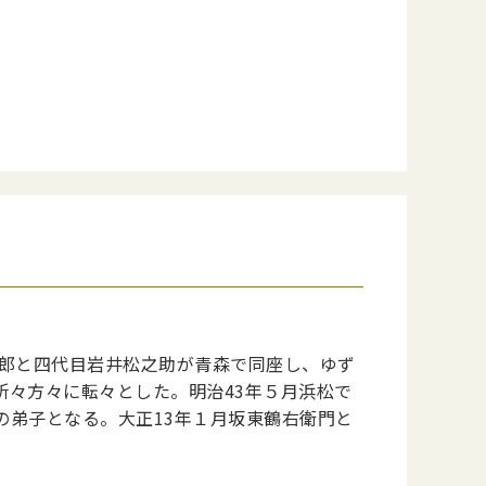
三郎と四代目岩井松之助が青森で同座し、ゆず
所々方々に転々とした。明治43年５月浜松で
の弟子となる。大正13年１月坂東鶴右衛門と