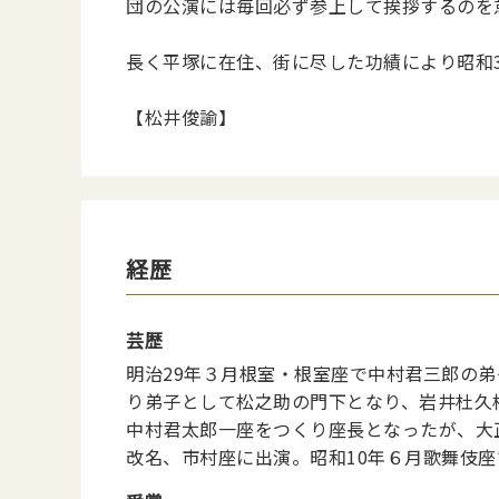
団の公演には毎回必ず参上して挨拶するのを
長く平塚に在住、街に尽した功績により昭和
【松井俊諭】
経歴
芸歴
明治29年３月根室・根室座で中村君三郎の
り弟子として松之助の門下となり、岩井杜久
中村君太郎一座をつくり座長となったが、大
改名、市村座に出演。昭和10年６月歌舞伎