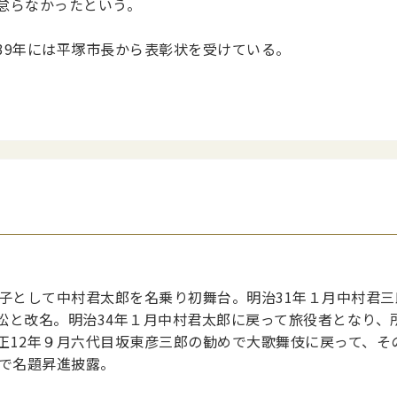
怠らなかったという。
39年には平塚市長から表彰状を受けている。
弟子として中村君太郎を名乗り初舞台。明治31年１月中村君
松と改名。明治34年１月中村君太郎に戻って旅役者となり、
正12年９月六代目坂東彦三郎の勧めで大歌舞伎に戻って、そ
座で名題昇進披露。