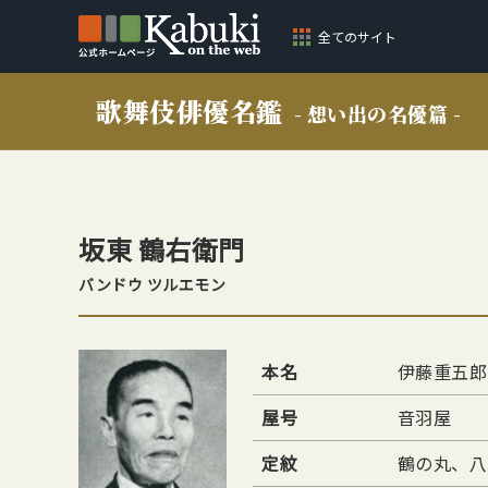
全てのサイト
歌舞伎俳優名鑑
- 想い出の名優篇 -
坂東 鶴右衛門
バンドウ ツルエモン
本名
伊藤重五郎
屋号
音羽屋
定紋
鶴の丸、八