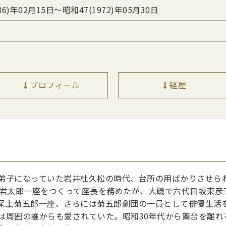
86)年02月15日〜昭和47(1972)年05月30日
プロフィール
経歴
弟子になっていた岩井杜久松の時代、台所の用ばかりさせら
村君太郎一座をつくって座長を務めたが、大磯で六代目坂東彦
尾上菊五郎一座、さらには菊五郎劇団の一員として俳優生活
は周囲の誰からも愛されていた。昭和30年代から舞台を離れ