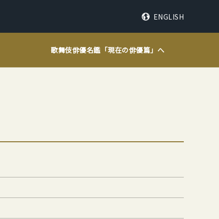
ENGLISH
歌舞伎俳優名鑑「
現在の俳優篇
」へ