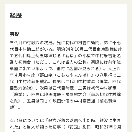
経歴
芸歴
三代目中村歌六の次男。兄に初代中村吉右衛門、弟に十七
代目中村勘三郎がいる。明治34年10月二代目東京歌舞伎座
で五代目尾上菊五郎演じる『靱猿』の小猿で中村米吉を名
乗り初舞台（ただし、これは当人の公称。実際には前年浅
草座に出ているようで、番付に名前が見られる）。大正５
年４月市村座『嫗山姥（こもちやまんば）』の八重桐で三
代目中村時蔵を襲名。長男は二代目中村歌昇（廃業、四代
目歌六追贈）、次男は四代目時蔵、三男は初代中村獅童
（廃業）、四男は映画俳優・萬屋錦之介（前名初代中村錦
之助）、五男は同じく映画俳優の中村嘉葎雄（前名賀津
雄）。
☆出身については「歌六が角の芝居へ出た時、難波に生ま
れた」と当人が語った記事（『花道』別冊 昭和27年９月