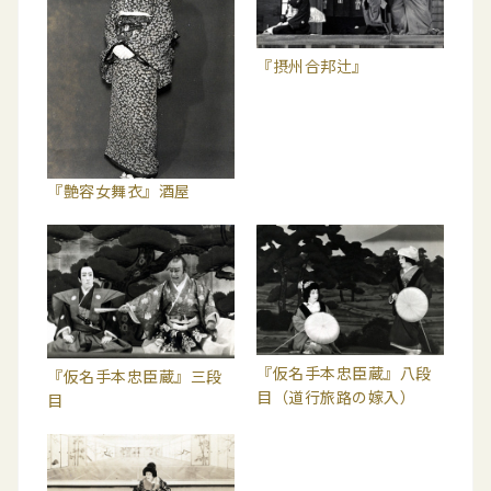
『摂州合邦辻』
『艶容女舞衣』酒屋
『仮名手本忠臣蔵』八段
『仮名手本忠臣蔵』三段
目（道行旅路の嫁入）
目