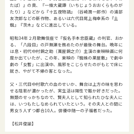
たば）』の貢、『一條大蔵譚（いちじょうおおくらものが
たり）』などから『十五夜物語』（谷崎潤一郎作）の浦部
友次郎などの新作物、あるいは六代目尾上梅幸系の『土
蜘』『茨木』などに進出している。
昭和34年２月歌舞伎座で『仮名手本忠臣蔵』の判官、おか
る、「八段目」の戸無瀬を務めたのが最後の舞台。晩年に
は息・初代中村錦之助（萬屋錦之介）主演の東映映画に何
度か出ていたが、この年、東映の『蜘蛛の巣屋敷』で劇中
劇の「女暫」に出演中、風邪をこじらせたのがもとで床に
就き、やがて不帰の客となった。
父・三代目中村歌六の血のせいか、舞台は上方の味を思わ
せる陰影が濃かったが、実生活は陽性で賑か好きだった。
無類のせっかちなので、賢夫人として知られたひな夫人に
は、いつもたしなめられていたという。その夫人との間に
男女５人ずつ都合10人。俳優中随一の子福者だった。
【松井俊諭】