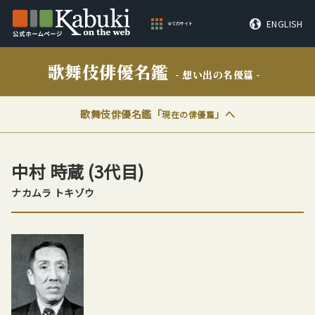
ENGLISH
全てのサイト
歌舞伎俳優名鑑
- 想い出の名優篇 -
歌舞伎俳優名鑑「
」へ
現在の俳優篇
中村 時蔵
(3代目)
ナカムラ トキゾウ