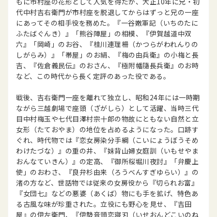
もに市村座の花形として人気を得たが、大正10年に兄・初
代中村吉右衛門が市村座を脱退してからはずっと兄の一座
にあってその相手役を務めた。『一谷嫩軍記（いちのたに
ふたばぐんき）』「熊谷陣屋」の相模、『伊賀越道中双
六』「岡崎」のお谷、『桂川連理柵（かつらがわれんりの
しがらみ）』「帯屋」のお絹、『梅の由兵衛』の小梅と長
吉、『佐倉義民伝』のおさん、『極附幡隨長兵衛』のお時
など、この時代から長く定評のあった役である。
戦後、吉右衛門一座を離れて独立し、昭和24年には一時期
ながら三越劇場で座頭（ざがしら）として活躍、当時三代
目中村梅玉や七代目澤村宗十郎の物故にともない自然と立
女形（たておやま）の地位を占めるようになった。口跡す
ぐれ、時代物では『恋女房染分手綱（こいにょうぼうそめ
わけたづな）』の重の井、『妹背山婦女庭訓（いもせやま
おんなていきん）』の定高、『御所桜堀川夜討』「弁慶上
使」のおわさ、『良弁杉由来（ろうべんすぎゆらい）』の
渚の方など、世話物では従来の女房役から『切られお富』
『女団七』などの悪婆（あくば）物にも手を拡げ、特色あ
る古風な味が珍重された。立役にも野心を見せ、『吉田
屋』の伊左衛門、『伊勢音頭恋寝刃（いせおんどこいのね