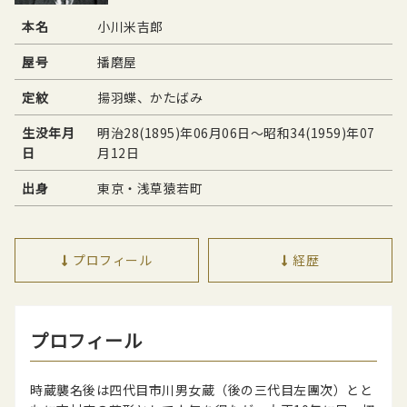
本名
小川米吉郎
屋号
播磨屋
定紋
揚羽蝶、かたばみ
生没年月
明治28(1895)年06月06日〜昭和34(1959)年07
日
月12日
出身
東京・浅草猿若町
プロフィール
経歴
プロフィール
時蔵襲名後は四代目市川男女蔵（後の三代目左團次）とと