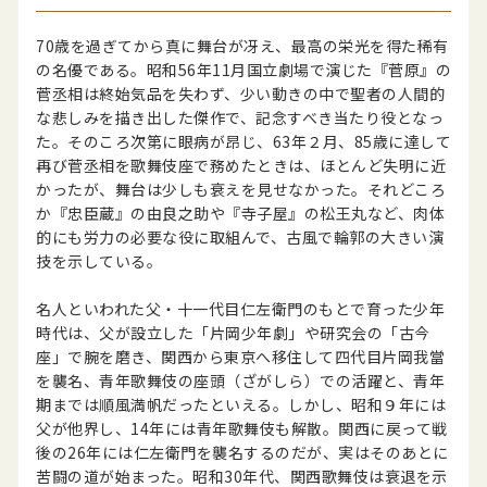
70歳を過ぎてから真に舞台が冴え、最高の栄光を得た稀有
の名優である。昭和56年11月国立劇場で演じた『菅原』の
菅丞相は終始気品を失わず、少い動きの中で聖者の人間的
な悲しみを描き出した傑作で、記念すべき当たり役となっ
た。そのころ次第に眼病が昂じ、63年２月、85歳に達して
再び菅丞相を歌舞伎座で務めたときは、ほとんど失明に近
かったが、舞台は少しも衰えを見せなかった。それどころ
か『忠臣蔵』の由良之助や『寺子屋』の松王丸など、肉体
的にも労力の必要な役に取組んで、古風で輪郭の大きい演
技を示している。
名人といわれた父・十一代目仁左衛門のもとで育った少年
時代は、父が設立した「片岡少年劇」や研究会の「古今
座」で腕を磨き、関西から東京へ移住して四代目片岡我當
を襲名、青年歌舞伎の座頭（ざがしら）での活躍と、青年
期までは順風満帆だったといえる。しかし、昭和９年には
父が他界し、14年には青年歌舞伎も解散。関西に戻って戦
後の26年には仁左衛門を襲名するのだが、実はそのあとに
苦闘の道が始まった。昭和30年代、関西歌舞伎は衰退を示