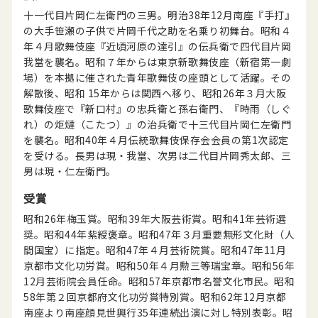
十一代目片岡仁左衛門の三男。明治38年12月南座『手打』
の大手笹瀬の子供で片岡千代之助を名乗り初舞台。昭和４
年４月歌舞伎座『近頃河原の達引』の伝兵衛で四代目片岡
我當を襲名。昭和７年からは東京新歌舞伎座（新宿第一劇
場）を本拠に催された青年歌舞伎の座頭として活躍。その
解散後、昭和 15年からは関西へ移り、昭和26年３月大阪
歌舞伎座で『新口村』の忠兵衛と孫右衛門、『時雨（しぐ
れ）の炬燵（こたつ）』の治兵衛で十三代目片岡仁左衛門
を襲名。昭和40年４月伝統歌舞伎保存会会員の第1次認定
を受ける。長男は現・我當、次男は二代目片岡秀太郎、三
男は現・仁左衛門。
受賞
昭和26年梅玉賞。昭和39年大阪芸術賞。昭和41年芸術選
奨。昭和44年紫綬褒章。昭和47年３月重要無形文化財（人
間国宝）に指定。昭和47年４月芸術院賞。昭和47年11月
京都市文化功労賞。昭和50年４月勲三等瑞宝章。昭和56年
12月芸術院会員任命。昭和57年京都市名誉文化市民。昭和
58年第２回京都府文化功労賞特別賞。昭和62年12月京都
南座より南座顔見世興行35年連続出演に対し特別表彰。昭