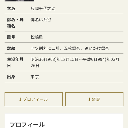
本名
片岡千代之助
俳名・舞
俳名は茶谷
踊名
屋号
松嶋屋
定紋
七ツ割丸に二引、五枚銀杏、追いかけ銀杏
生没年月
明治36(1903)年12月15日〜平成6(1994)年03月
日
26日
出身
東京
プロフィール
経歴
プロフィール