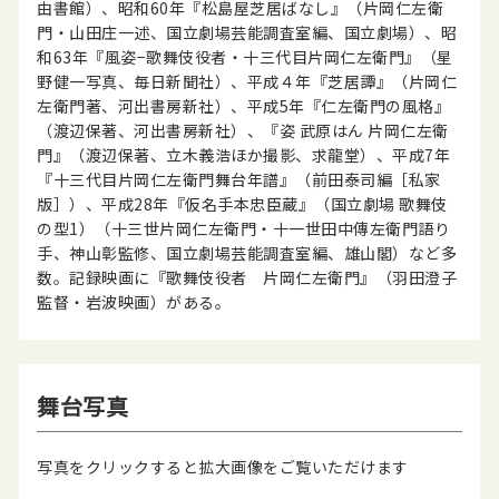
由書館）、昭和60年『松島屋芝居ばなし』（片岡仁左衛
門・山田庄一述、国立劇場芸能調査室編、国立劇場）、昭
和63年『風姿−歌舞伎役者・十三代目片岡仁左衛門』（星
野健一写真、毎日新聞社）、平成４年『芝居譚』（片岡仁
左衛門著、河出書房新社）、平成5年『仁左衛門の風格』
（渡辺保著、河出書房新社）、『姿 武原はん 片岡仁左衛
門』（渡辺保著、立木義浩ほか撮影、求龍堂）、平成7年
『十三代目片岡仁左衛門舞台年譜』（前田泰司編［私家
版］）、平成28年『仮名手本忠臣蔵』（国立劇場 歌舞伎
の型1）（十三世片岡仁左衛門・十一世田中傳左衛門語り
手、神山彰監修、国立劇場芸能調査室編、雄山閣）など多
数。記録映画に『歌舞伎役者 片岡仁左衛門』（羽田澄子
監督・岩波映画）がある。
舞台写真
写真をクリックすると拡大画像をご覧いただけます