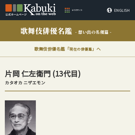
ENGLISH
全てのサイト
歌舞伎俳優名鑑
- 想い出の名優篇 -
歌舞伎俳優名鑑「
」へ
現在の俳優篇
片岡 仁左衛門
(13代目)
カタオカ ニザエモン