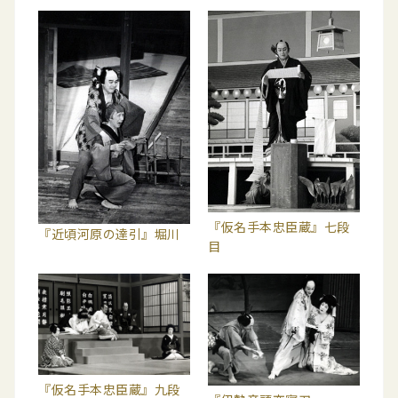
『仮名手本忠臣蔵』七段
『近頃河原の達引』堀川
目
『仮名手本忠臣蔵』九段