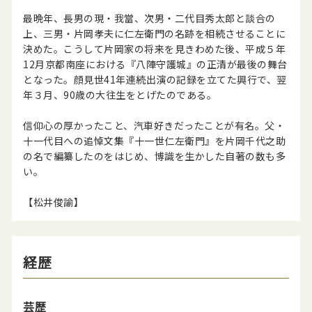
最晩年、長男の現・我當、次男・二代目秀太郎と談合の
上、三男・片岡孝夫に仁左衛門の名跡を相続させることに
決めた。こうして片岡家の将来を見きわめた後、平成５年
12月京都南座における『八陣守護城』の正清が最後の舞台
となった。顔見世41年連続出演の記録を立てた興行で、翌
年３月、90歳の大往生をとげたのである。
信仰心の厚かったこと、汽車好きだったことが有名。父・
十一代目への追悼文集『十一世仁左衛門』を片岡千代之助
の名で編纂したのをはじめ、博識を生かした自著の数も多
い。
【松井俊諭】
経歴
芸歴