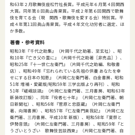
和63年２月歌舞伎座松竹社長賞。平成元年６月第４回関西
大賞。同年第８回眞山青果賞。平成２年第６回関西で歌舞
伎を育てる会（現 関西・歌舞伎を愛する会）特別賞。平
成４年第11回眞山青果賞。平成４年文化功労者に選定、ほ
か多数。
著書・参考資料
昭和3年『千代之助集』（片岡千代之助著、至玄社）、昭
和10年『亡き父の霊に』（片岡千代之助著［非売品］）、
昭和25年『十一世仁左衛門』（片岡千代之助編、和敬書
店）、昭和49年『忘れられている先祖の供養 あなたを幸
せにする日本の知恵』（片岡仁左衛門著、白金書房、昭和
51年 増補・愛蔵版/昭和59年 三学出版より再刊）、昭和
51年『嵯峨談語』（片岡仁左衛門著、三月書房、昭和63年
新装改訂版）、同年『役者七十年』（片岡仁左衛門著、朝
日新聞社）、昭和56年『菅原と忠臣蔵』（片岡仁左衛門
著、向陽書房）、昭和57年『仁左衛門楽我記』（片岡仁左
衛門著、三月書房、平成10年 新版）、昭和58年『夏祭と
伊勢音頭』（片岡仁左衛門著、三月書房）、昭和59年『と
うざいとうざい 歌舞伎芸談西東』（片岡仁左衛門著、自