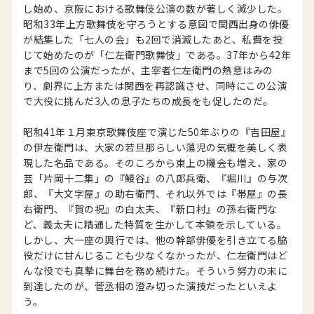
し始め、京阪における歌舞伎公演の数が著しく減少した。
昭和33年上方歌舞伎を守ろうとする意図で関西出身の俳優
が結集した「七人の会」も2回で消滅したあと、私費を投
じて始めたのが「仁左衛門歌舞伎」である。37年から42年
まで5回の公演だったが、主宰者仁左衛門の熱意はみの
り、劇界に上方または関西を再認識させ、同時にこの公演
で大役に挑んだ3人の息子たちの成長をも促したのだ。
昭和41年１月東京歌舞伎座で演じた50年ぶりの『吉田屋』
の伊左衛門は、大家の若旦那らしい蕩児の気概を美しく表
現した名品である。そのころから東上の機会も増え、家の
芸「片岡十二集」の『鰻谷』の八郎兵衛、『堀川』の与次
郎、『大文字屋』の助右衛門、それ以外では『帯屋』の長
右衛門、『賀の祝』の白太夫、『新口村』の孫右衛門な
ど、義太夫に精通した特質を生かして本領を示している。
しかし、大一座の興行では、他の幹部俳優を引き立てる脇
役だけに甘んじることも少なくなかったが、仁左衛門はど
んな役でも真摯に舞台を務め続けた。そういう努力の末に
到達したのが、菅丞相の澄み切った演技だったといえよ
う。