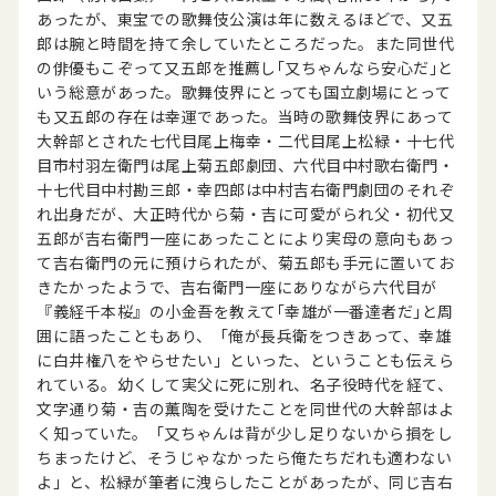
あったが、東宝での歌舞伎公演は年に数えるほどで、又五
郎は腕と時間を持て余していたところだった。また同世代
の俳優もこぞって又五郎を推薦し｢又ちゃんなら安心だ｣と
いう総意があった。歌舞伎界にとっても国立劇場にとって
も又五郎の存在は幸運であった。当時の歌舞伎界にあって
大幹部とされた七代目尾上梅幸・二代目尾上松緑・十七代
目市村羽左衛門は尾上菊五郎劇団、六代目中村歌右衛門・
十七代目中村勘三郎・幸四郎は中村吉右衛門劇団のそれぞ
れ出身だが、大正時代から菊・吉に可愛がられ父・初代又
五郎が吉右衛門一座にあったことにより実母の意向もあっ
て吉右衛門の元に預けられたが、菊五郎も手元に置いてお
きたかったようで、吉右衛門一座にありながら六代目が
『義経千本桜』の小金吾を教えて｢幸雄が一番達者だ｣と周
囲に語ったこともあり、「俺が長兵衛をつきあって、幸雄
に白井権八をやらせたい」といった、ということも伝えら
れている。幼くして実父に死に別れ、名子役時代を経て、
文字通り菊・吉の薫陶を受けたことを同世代の大幹部はよ
く知っていた。「又ちゃんは背が少し足りないから損をし
ちまったけど、そうじゃなかったら俺たちだれも適わない
よ」と、松緑が筆者に洩らしたことがあったが、同じ吉右