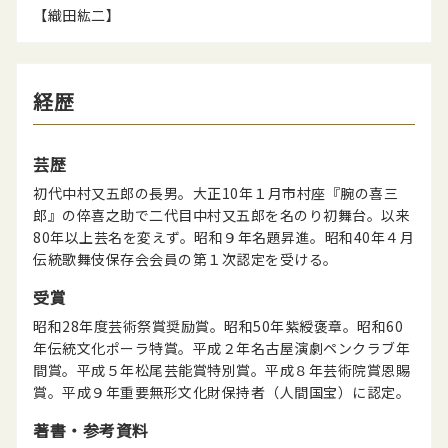
【織田紘二】
経歴
芸歴
初代中村又五郎の長男。大正10年１月市村座『腕の喜三
郎』の倅喜之助で二代目中村又五郎を名のり初舞台。以来
80年以上芸名を変えず。昭和９年名題昇進。昭和40年４月
伝統歌舞伎保存会会員の第１次認定を受ける。
受賞
昭和28年度芸術祭賞奨励賞。昭和50年紫綬褒章。昭和60
年伝統文化ポーラ特賞。平成２年名古屋演劇ペンクラブ年
間賞。平成５年松尾芸能賞特別賞。平成８年芸術院賞恩賜
賞。平成９年重要無形文化財保持者（人間国宝）に認定。
著書・参考資料