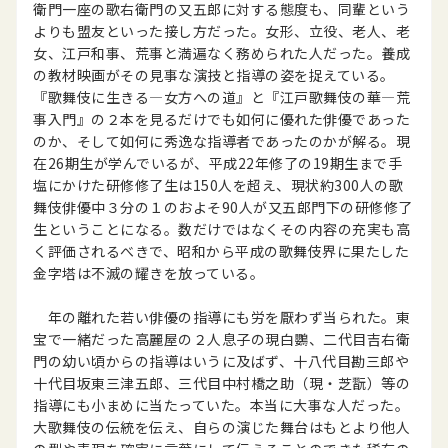
衛門一座の歌右衛門の又五郎に対する態度も、同輩という
よりも盟友といった接し方だった。女形、立役、老人、老
女、江戸和事、荒事と満遍なく務められた人だった。養成
の教材映画がその見事な演技と指導の姿を捉えている。
『歌舞伎に生きる―女方への道』と『江戸歌舞伎の華―荒
事入門』の２本を見るだけでも如何に優れた俳優であった
のか、そして如何に秀逸な指導者であったのかが解る。現
在26期生が学んでいるが、平成22年修了の19期生まで手
塩にかけた研修修了生は150人を超え、現状約300人の歌
舞伎俳優中３分の１のおよそ90人が又五郎門下の研修修了
生ということになる。数だけではなくその内容の充実も高
く評価されるべきで、昭和から平成の歌舞伎界に果たした
金字塔は不滅の耀きを放っている。
年の離れた若い俳優の指導にも労を厭わず当られた。東
宝で一緒だった高麗屋の２人息子の現白鸚、二代目吉右衛
門の幼い頃からの指導はいうに及ばず、十八代目勘三郎や
十代目坂東三津五郎、三代目中村橋之助（現・芝翫）等の
指導にも小まめに当たっていた。本当に大事な人だった。
大歌舞伎の伝統を伝え、自らの演じた舞台はもとより他人