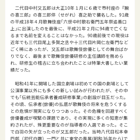
二代目中村又五郎は大正10年１月に６歳で市村座の『腕
の喜三郎』の喜三郎倅（せがれ）喜之助で襲名した。91歳
の平成18年４月歌舞伎座｢六世中村歌右衛門五年祭追善口
上｣に出演したのを最後に、平成21年２月に94歳で亡くな
るまで名前を変えることはなかった。90歳前後での現役は
近年でも三代目尾上多賀之丞や十三代目片岡仁左衛門など
ごく稀にあったが、又五郎は歌舞伎俳優としての舞台ばか
りでなく、最後まで歌舞伎俳優研修の主任講師を務めら
れ、研修生の稽古に立ち会われたことは特筆大書したい業
績だった。
昭和41年に開場した国立劇場は初めての国の劇場として
公演事業以外にも多くの新しい試みが行われたが、その中
でも｢伝統芸能伝承者養成研修事業｣の創設が目玉だった。
その頃、伝承者(俳優)の払底が歌舞伎の将来を危うくする
との危惧が現実になりつつあった。その危機を回避すべく
俳優養成が喫緊の課題であり、その実現に多くの知恵が集
約されたが、殊更重要なのが指導者の人選であった。そこ
で白羽の矢が立ったのが又五郎だった。当時八代目松本幸
四郎（初代白鸚）一門と共に東宝の専属(昭和36年から)で