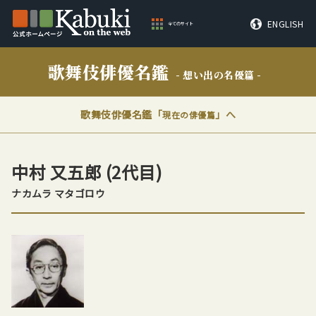
ENGLISH
全てのサイト
歌舞伎俳優名鑑
- 想い出の名優篇 -
歌舞伎俳優名鑑「
」へ
現在の俳優篇
中村 又五郎
(2代目)
ナカムラ マタゴロウ