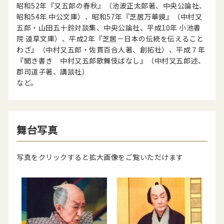
昭和52年『又五郎の春秋』（池波正太郎著、中央公論社、
昭和54年 中公文庫）、昭和57年『芝居万華鏡』（中村又
五郎・山田五十鈴対談集、中央公論社、平成10年 小池書
院 道草文庫）、平成2年『芝居－日本の伝統を伝えること
わざ』（中村又五郎・佐貫百合人著、創拓社）、平成７年
『聞き書き 中村又五郎歌舞伎ばなし』（中村又五郎述、
郡司道子著、講談社）
など。
舞台写真
写真をクリックすると拡大画像をご覧いただけます