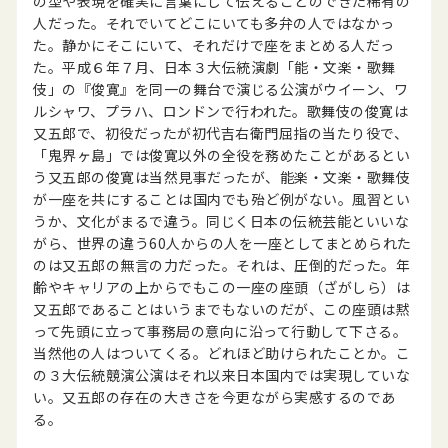
の型や表現を確実に言葉にして伝えることのできた稀有の
人だった。それでいてどこにいても多弁の人ではなかっ
た。静かにそこにいて、それだけで座をまとめる人だっ
た。平成６年７月、日本３大伝統演劇「能・文楽・歌舞
伎」の『俊寛』を同一の舞台で演じる公演がウイーン、ワ
ルシャワ、プラハ、ロンドンで行われた。歌舞伎の俊寛は
又五郎で、初役だったが初代吉右衛門屈指の当たり役で、
「鬼界ヶ島」では俊寛以外の全役を務めたことがあるとい
う又五郎の俊寛は当然見事だったが、能楽・文楽・歌舞伎
が一座を共にすることは国内でも殆ど例がない。風習とい
うか、文化がまるで違う。同じく日本の伝統芸能といいな
がら、世界の違う60人からの人を一座としてまとめられた
のは又五郎の無言の力だった。それは、圧倒的だった。年
齢やキャリアの上からでもこの一座の座頭（ざがしら）は
又五郎であることはいうまでもないのだが、この座頭は黙
って先頭に立って事務局の意向に沿って行動して下さる。
当然他の人はついてくる。どれほど助けられたことか。こ
の３大伝統競演公演はそれ以来日本国内では実現していな
い。又五郎の存在の大きさを今更ながら実感するのであ
る。