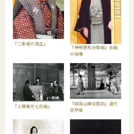
『二条城の清正』
『神明恵和合取組』め組
の喧嘩
『妹背山婦女庭訓』道行
『人情噺文七元結』
恋苧環