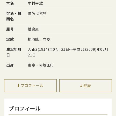
本名
中村幸雄
俳名・舞
俳名は紫琴
踊名
屋号
播磨屋
定紋
揚羽蝶、向菱
生没年月
大正3(1914)年07月21日〜平成21(2009)年02月
日
21日
出身
東京・赤坂田町
プロフィール
経歴
プロフィール