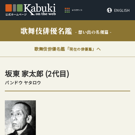
ENGLISH
全てのサイト
歌舞伎俳優名鑑
- 想い出の名優篇 -
歌舞伎俳優名鑑「
」へ
現在の俳優篇
坂東 家太郎
(2代目)
バンドウ ヤタロウ