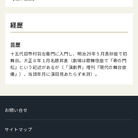
経歴
芸歴
十五代目市村羽左衛門に入門し、明治29年５月真砂座で初
舞台。大正８年１月名題昇進（劇場は歌舞伎座で『寿の門
松』という記述があるが〔「演劇界」増刊『現代の舞台俳
優』〕、当該年月に演目見あたらず未詳）。
お問い合せ
サイトマップ