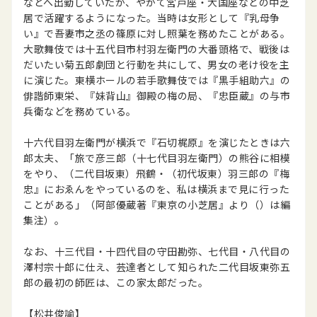
などへ出勤していたが、やがて宮戸座・大国座などの中芝
居で活躍するようになった。当時は女形として『乳母争
い』で吾妻市之丞の篠原に対し照葉を務めたことがある。
大歌舞伎では十五代目市村羽左衛門の大番頭格で、戦後は
だいたい菊五郎劇団と行動を共にして、男女の老け役を主
に演じた。東横ホールの若手歌舞伎では『黒手組助六』の
俳諧師東栄、『妹背山』御殿の梅の局、『忠臣蔵』の与市
兵衛などを務めている。
十六代目羽左衛門が横浜で『石切梶原』を演じたときは六
郎太夫、「旅で彦三郎（十七代目羽左衛門）の熊谷に相模
をやり、（二代目坂東）飛鶴・（初代坂東）羽三郎の『梅
忠』におゑんをやっているのを、私は横浜まで見に行った
ことがある」（阿部優蔵著『東京の小芝居』より（）は編
集注）。
なお、十三代目・十四代目の守田勘弥、七代目・八代目の
澤村宗十郎に仕え、芸達者として知られた二代目坂東弥五
郎の最初の師匠は、この家太郎だった。
【松井俊諭】