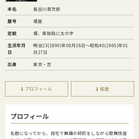
本名
長谷川君次郎
屋号
橘屋
定紋
橘、車独鈷に太の字
生没年月
明治23(1890)年08月26日〜昭和40(1965)年01
日
月27日
出身
東京・芝
プロフィール
経歴
プロフィール
名題になってから、自宅で舞踊の師匠をしながら歌舞伎座