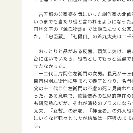
吉五郎の公家姿を気にいった劇作家の北條秀
いつまでも当たり役と言われるようになった
円地文子の『源氏物語』では源氏につく公家
た。『忠臣蔵』「七段目」の斧九太夫は二千
おっとりと品がある反面、覇気に欠け、病い
台に注いでいたら、役者としてもっと活躍で
立たなかった。
十二代目片岡仁左衛門の次男。長兄が十三代
目市村羽左衛門に望まれて養子となり、名門
父の十二代目仁左衛門の不慮の死に見舞われ
った。ある意味で、歌舞伎界の孤児的存在の
も研究熱心だが、それが演技のプラスになら
太夫、『女暫』の家老、『褌医者』の外人役
にいくなど転々としたが結局は一匹狼のまま
う。