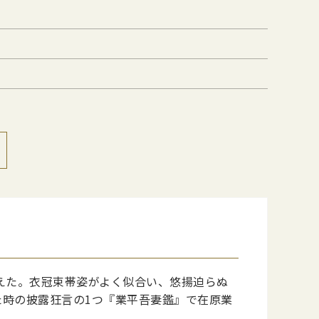
えた。衣冠束帯姿がよく似合い、悠揚迫らぬ
た時の披露狂言の1つ『業平吾妻鑑』で在原業