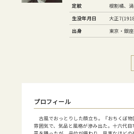
定紋
根割橘、渦
生没年月日
大正7(191
出身
東京・銀座
プロフィール
古風でおっとりした顔立ち。『おちくぼ物語
雰囲気で、気品と風格が滲み出た。十六代目
平を踊ったが、品位が備わり、見事なほどの