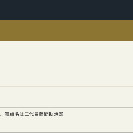
、舞踊名は二代目藤間勘治郎