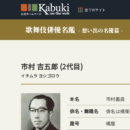
全てのサイト
歌舞伎俳優名鑑
- 想い出の名優篇 -
市村 吉五郎
(2代目)
イチムラ ヨシゴロウ
本名
市村義直
俳名・舞踊名
俳名は橘衛
屋号
橘屋