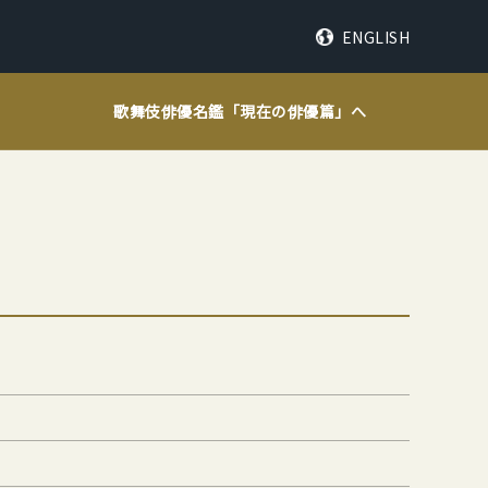
ENGLISH
歌舞伎俳優名鑑「
現在の俳優篇
」へ