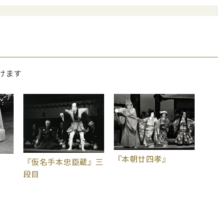
けます
『本朝廿四孝』
『仮名手本忠臣蔵』三
段目