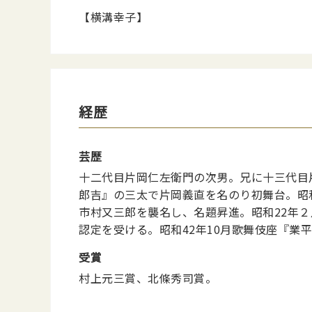
【横溝幸子】
経歴
芸歴
十二代目片岡仁左衛門の次男。兄に十三代目
郎吉』の三太で片岡義直を名のり初舞台。昭
市村又三郎を襲名し、名題昇進。昭和22年
認定を受ける。昭和42年10月歌舞伎座『業
受賞
村上元三賞、北條秀司賞。