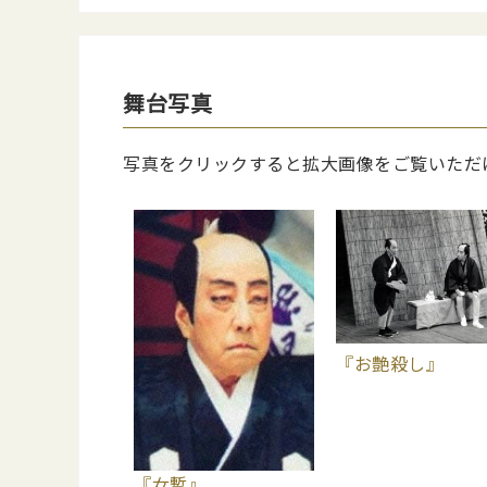
舞台写真
写真をクリックすると拡大画像をご覧いただ
『お艶殺し』
『女暫』