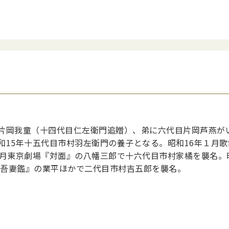
片岡我童（十四代目仁左衛門追贈）、弟に六代目片岡芦燕がい
和15年十五代目市村羽左衛門の養子となる。昭和16年１月
２月東京劇場『対面』の八幡三郎で十六代目市村家橘を襲名。
平吾妻鑑』の業平ほかで二代目市村吉五郎を襲名。