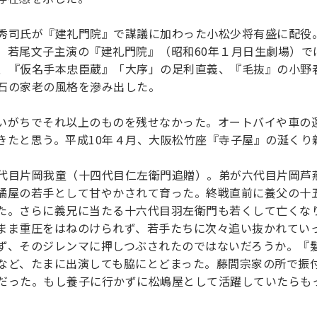
司氏が『建礼門院』で謀議に加わった小松少将有盛に配役
。若尾文子主演の『建礼門院』（昭和60年１月日生劇場）で
、『仮名手本忠臣蔵』「大序」の足利直義、『毛抜』の小野
石の家老の風格を滲み出した。
がちでそれ以上のものを残せなかった。オートバイや車の
きたと思う。平成10年４月、大阪松竹座『寺子屋』の涎くり
目片岡我童（十四代目仁左衛門追贈）。弟が六代目片岡芦
橘屋の若手として甘やかされて育った。終戦直前に養父の十
た。さらに義兄に当たる十六代目羽左衛門も若くして亡くな
まま重圧をはねのけられず、若手たちに次々追い抜かれてい
ず、そのジレンマに押しつぶされたのではないだろうか。『
など、たまに出演しても脇にとどまった。藤間宗家の所で振
だった。もし養子に行かずに松嶋屋として活躍していたらも