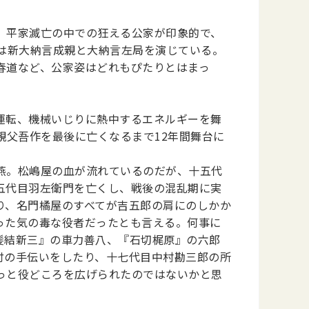
。平家滅亡の中での狂える公家が印象的で、
は新大納言成親と大納言左局を演じている。
春道など、公家姿はどれもぴたりとはまっ
運転、機械いじりに熱中するエネルギーを舞
親父吾作を最後に亡くなるまで12年間舞台に
燕。松嶋屋の血が流れているのだが、十五代
五代目羽左衛門を亡くし、戦後の混乱期に実
り、名門橘屋のすべてが吉五郎の肩にのしかか
った気の毒な役者だったとも言える。何事に
髪結新三』の車力善八、『石切梶原』の六郎
付の手伝いをしたり、十七代目中村勘三郎の所
っと役どころを広げられたのではないかと思