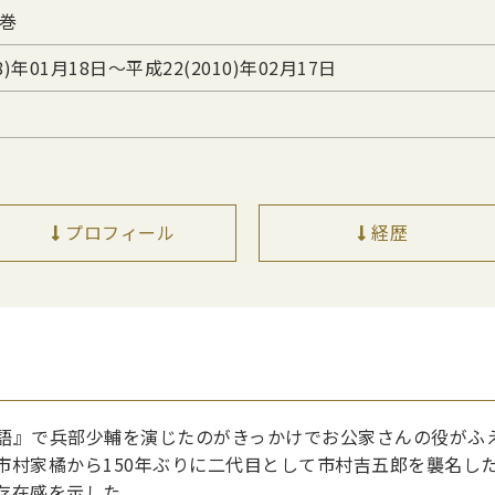
巻
8)年01月18日〜平成22(2010)年02月17日
プロフィール
経歴
』で兵部少輔を演じたのがきっかけでお公家さんの役がふ
市村家橘から150年ぶりに二代目として市村吉五郎を襲名し
存在感を示した。