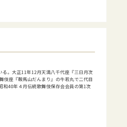
る。大正11年12月天満八千代座『三日月次
歌舞伎座『鞍馬山だんまり』の牛若丸で二代目
昭和40年４月伝統歌舞伎保存会会員の第1次