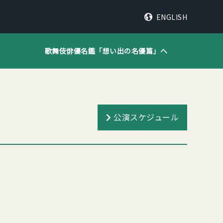
ENGLISH
歌舞伎俳優名鑑「
想い出の名優篇
」へ
公演スケジュール