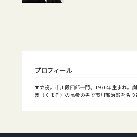
プロフィール
▼立役。市川段四郎一門。1976年生まれ。
襲（くまそ）の民衆の男で市川郁治郎を名り