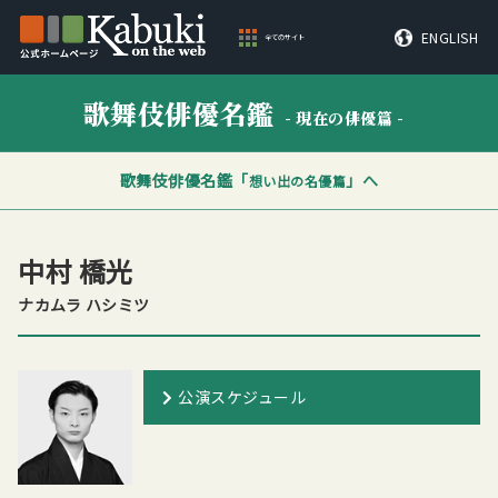
ENGLISH
全てのサイト
歌舞伎俳優名鑑
- 現在の俳優篇 -
歌舞伎俳優名鑑「
」へ
想い出の名優篇
中村 橋光
ナカムラ ハシミツ
公演スケジュール