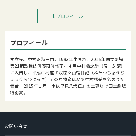
プロフィール
プロフィール
▼立役。中村芝翫一門。1993年生まれ。2015年国立劇場
第21期歌舞伎俳優研修修了。４月中村橋之助（現・芝翫）
に入門し、平成中村座『双蝶々曲輪日記（ふたつちょうち
ょうくるわにっき）』の見物衆ほかで中村橋光を名のり初
舞台。2015年１月『南総里見八犬伝』の立廻りで国立劇場
特別賞。
お問い合せ