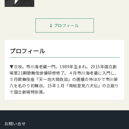
プロフィール
プロフィール
▼立役。市川海老蔵一門。1989年生まれ。2015年国立劇
場第21期歌舞伎俳優研修修了。４月市川海老蔵に入門し、
５月歌舞伎座『天一坊大岡政談』の唐櫃の侍ほかで市川新
八を名のり初舞台。15年１月『南総里見八犬伝』の立廻り
で国立劇場特別賞。
お問い合せ