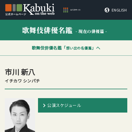
ENGLISH
全てのサイト
歌舞伎俳優名鑑
- 現在の俳優篇 -
歌舞伎俳優名鑑「
」へ
想い出の名優篇
市川 新八
イチカワ シンパチ
公演スケジュール