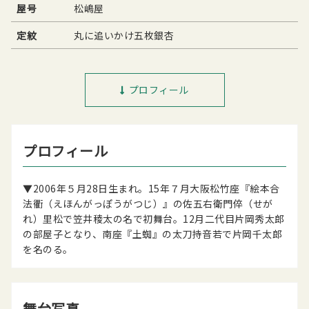
屋号
松嶋屋
定紋
丸に追いかけ五枚銀杏
プロフィール
プロフィール
▼2006年５月28日生まれ。15年７月大阪松竹座『絵本合
法衢（えほんがっぽうがつじ）』の佐五右衛門倅（せが
れ）里松で笠井稜太の名で初舞台。12月二代目片岡秀太郎
の部屋子となり、南座『土蜘』の太刀持音若で片岡千太郎
を名のる。
舞台写真