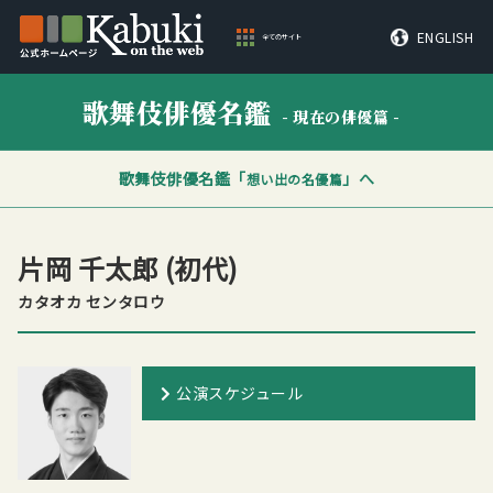
ENGLISH
全てのサイト
歌舞伎俳優名鑑
- 現在の俳優篇 -
歌舞伎俳優名鑑「
」へ
想い出の名優篇
片岡 千太郎
(初代)
カタオカ センタロウ
公演スケジュール