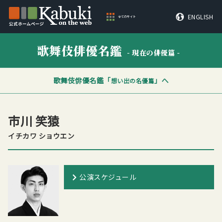
ENGLISH
全てのサイト
歌舞伎俳優名鑑
- 現在の俳優篇 -
歌舞伎俳優名鑑「
」へ
想い出の名優篇
市川 笑猿
イチカワ ショウエン
公演スケジュール