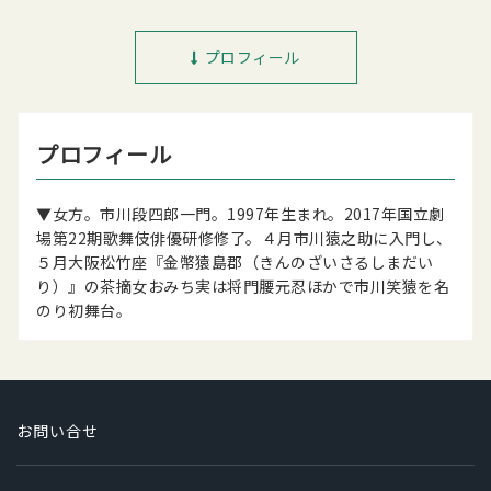
プロフィール
プロフィール
▼女方。市川段四郎一門。1997年生まれ。2017年国立劇
場第22期歌舞伎俳優研修修了。４月市川猿之助に入門し、
５月大阪松竹座『金幣猿島郡（きんのざいさるしまだい
り）』の茶摘女おみち実は将門腰元忍ほかで市川笑猿を名
のり初舞台。
お問い合せ