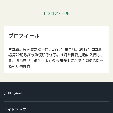
プロフィール
プロフィール
▼立役。片岡愛之助一門。1997年生まれ。2017年国立劇
場第22期歌舞伎俳優研修修了。４月片岡愛之助に入門し、
５月明治座『月形半平太』の長州藩士ほかで片岡愛治郎を
名のり初舞台。
お問い合せ
サイトマップ