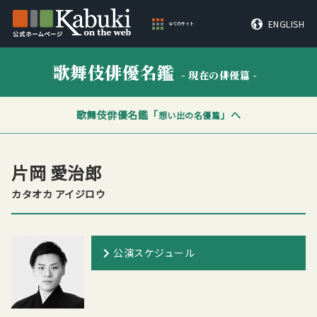
ENGLISH
全てのサイト
歌舞伎俳優名鑑
- 現在の俳優篇 -
歌舞伎俳優名鑑「
」へ
想い出の名優篇
片岡 愛治郎
カタオカ アイジロウ
公演スケジュール