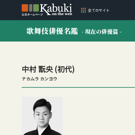
全てのサイト
歌舞伎俳優名鑑
- 現在の俳優篇 -
中村 翫央
(初代)
ナカムラ カンヨウ