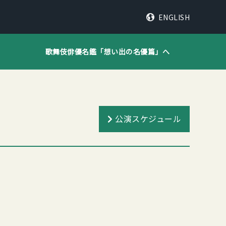
ENGLISH
歌舞伎俳優名鑑「
想い出の名優篇
」へ
公演スケジュール