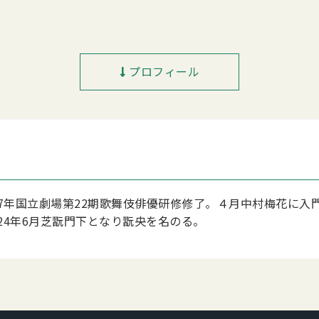
プロフィール
017年国立劇場第22期歌舞伎俳優研修修了。４月中村梅花に
24年6月芝翫門下となり翫央を名のる。