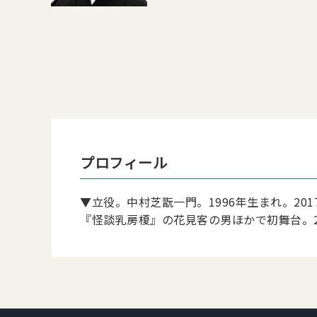
プロフィール
▼立役。中村芝翫一門。1996年生まれ。2
『怪談乳房榎』の花見客の男ほかで初舞台。