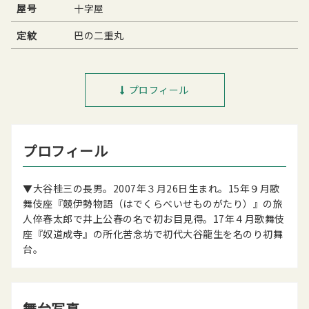
屋号
十字屋
定紋
巴の二重丸
プロフィール
プロフィール
▼大谷桂三の長男。2007年３月26日生まれ。15年９月歌
舞伎座『競伊勢物語（はでくらべいせものがたり）』の旅
人倅春太郎で井上公春の名で初お目見得。17年４月歌舞伎
座『奴道成寺』の所化苦念坊で初代大谷龍生を名のり初舞
台。
舞台写真