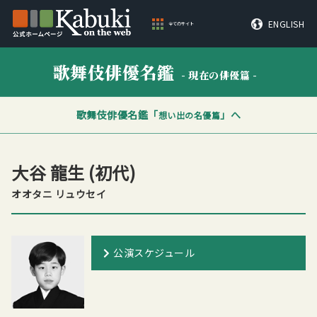
ENGLISH
全てのサイト
歌舞伎俳優名鑑
- 現在の俳優篇 -
歌舞伎俳優名鑑「
」へ
想い出の名優篇
大谷 龍生
(初代)
オオタニ リュウセイ
公演スケジュール