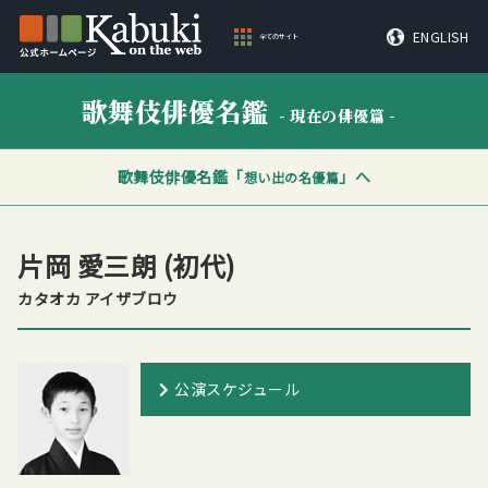
ENGLISH
全てのサイト
歌舞伎俳優名鑑
- 現在の俳優篇 -
歌舞伎俳優名鑑「
」へ
想い出の名優篇
片岡 愛三朗
(初代)
カタオカ アイザブロウ
公演スケジュール