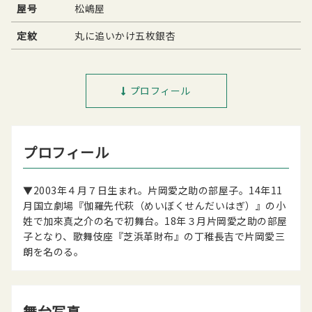
屋号
松嶋屋
定紋
丸に追いかけ五枚銀杏
プロフィール
プロフィール
▼2003年４月７日生まれ。片岡愛之助の部屋子。14年11
月国立劇場『伽羅先代萩（めいぼくせんだいはぎ）』の小
姓で加來真之介の名で初舞台。18年３月片岡愛之助の部屋
子となり、歌舞伎座『芝浜革財布』の丁稚長吉で片岡愛三
朗を名のる｡
舞台写真