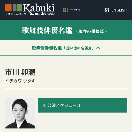
ENGLISH
全てのサイト
歌舞伎俳優名鑑
- 現在の俳優篇 -
歌舞伎俳優名鑑「
」へ
想い出の名優篇
市川 卯瀧
イチカワ ウタキ
公演スケジュール