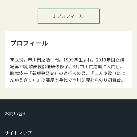
プロフィール
プロフィール
▼立役。市川門之助一門。1999年生まれ。2019年国立劇
場第23期歌舞伎俳優研修修了。4月市川門之助に入門し、
歌舞伎座『新版歌祭文』の通行人の男、『二人夕霧（にに
んゆうぎり）』の藤屋の手代で市川卯瀧を名のり初舞台。
お問い合せ
サイトマップ