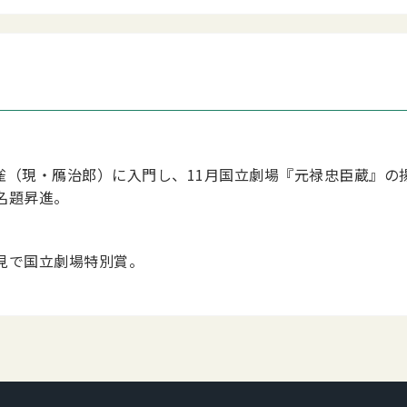
村翫雀（現・鴈治郎）に入門し、11月国立劇場『元禄忠臣蔵』
名題昇進。
後見で国立劇場特別賞。