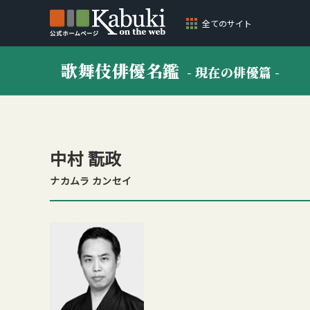
全てのサイト
歌舞伎俳優名鑑
- 現在の俳優篇 -
中村 翫政
ナカムラ カンセイ