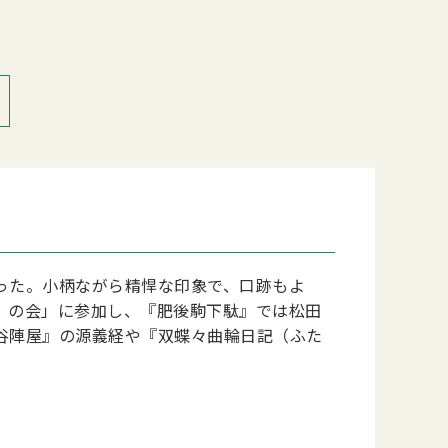
った。小柄ながら精悍な印象で、口跡もよ
）の会」に参加し、『肥後駒下駄』では松田
谷陣屋』の源義経や『双蝶々曲輪日記（ふた