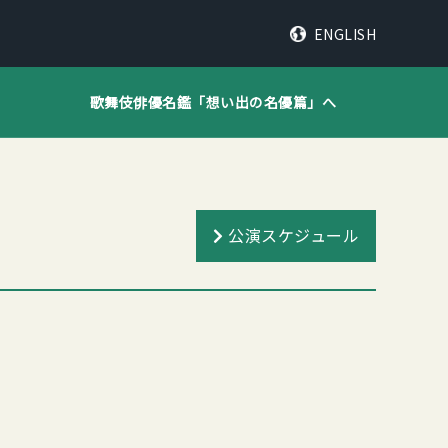
ENGLISH
歌舞伎俳優名鑑「
想い出の名優篇
」へ
公演スケジュール