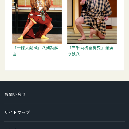
『一條大蔵譚』八剣勘解
『三千両初春駒曳』羅漢
由
の鉄八
お問い合せ
サイトマップ