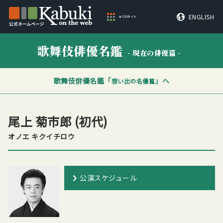
ENGLISH
全てのサイト
歌舞伎俳優名鑑
- 現在の俳優篇 -
歌舞伎俳優名鑑「
」へ
想い出の名優篇
尾上 菊市郎
(初代)
オノエ キクイチロウ
公演スケジュール