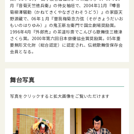
月『音菊天竺徳兵衛』の侍女袖垣で、2004年11月『噂音
菊柳澤騒動（かねてきくやなぎさわそうどう）』の家臣天
野源蔵で、06年１月『曽我梅菊念力弦（そがきょうだいお
もいのはりゆみ）』の鬼王新左衛門で国立劇場奨励賞。
1996年4月『外郎売』の茶道珍斎でこんぴら歌舞伎三穂津
さくら賞。2000年第六回日本俳優協会賞奨励賞。05年重
要無形文化財（総合認定）に認定され、伝統歌舞伎保存会
会員となる。
舞台写真
写真をクリックすると拡大画像をご覧いただけます