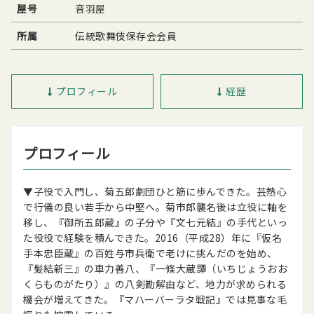
屋号
音羽屋
所属
伝統歌舞伎保存会会員
プロフィール
経歴
プロフィール
▼子役で入門し、菊五郎劇団ひと筋に歩んできた。芸熱心
で行儀の良い若手から中堅へ。菊市郎襲名後は立役に軸を
移し、『御所五郎蔵』の子分や『文七元結』の手代といっ
た役役で経験を積んできた。2016（平成28）年に『仮名
手本忠臣蔵』の百姓与市兵衛で老けに挑んだのを始め、
『髪結新三』の車力善八、『一條大蔵譚（いちじょうおお
くらものがたり）』の八剣勘解由など、地力が求められる
機会が増えてきた。『マハーバーラタ戦記』では見事な毛