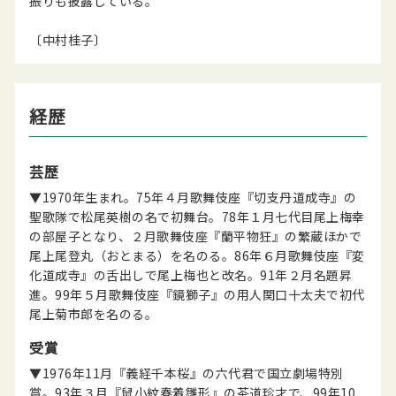
振りも披露している。
〔中村桂子〕
経歴
芸歴
▼1970年生まれ。75年４月歌舞伎座『切支丹道成寺』の
聖歌隊で松尾英樹の名で初舞台。78年１月七代目尾上梅幸
の部屋子となり、２月歌舞伎座『蘭平物狂』の繁蔵ほかで
尾上尾登丸（おとまる）を名のる。86年６月歌舞伎座『変
化道成寺』の舌出しで尾上梅也と改名。91年２月名題昇
進。99年５月歌舞伎座『鏡獅子』の用人関口十太夫で初代
尾上菊市郎を名のる。
受賞
▼1976年11月『義経千本桜』の六代君で国立劇場特別
賞。93年３月『鼠小紋春着雛形』の茶道珍才で、99年10