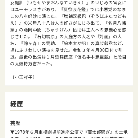
女庭訓（いもせやまおんなていきん）』のいじめの官女に
はユーモラスさがあり、『夏祭浪花鑑』では小悪党のなま
この八を軽妙に演じた。『増補双級巴（ぞうほふたつども
え）』の米屋八十八は人の好さがにじみ出て、『名月八幡
祭』の藤岡中間（ちゅうげん）伍助は主人への忠義心を感
じさせた。『石切梶原』の大庭方の大名や『対面』の大
名、『鈴ヶ森』の雲助、『絵本太功記』の真柴郎党など、
場にふさわしい演技を見せた。令和３年４月30日付で引
退。最後の出演は１月歌舞伎座『仮名手本忠臣蔵』七段目
の太鼓持万吉だった。
〔小玉祥子〕
経歴
芸歴
▼1978年６月東横劇場前進座公演で『百太郎騒ぎ』の土地