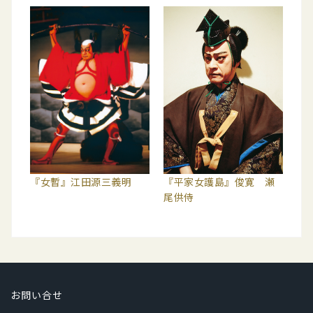
『女暫』江田源三義明
『平家女護島』俊寛 瀬
尾供侍
お問い合せ