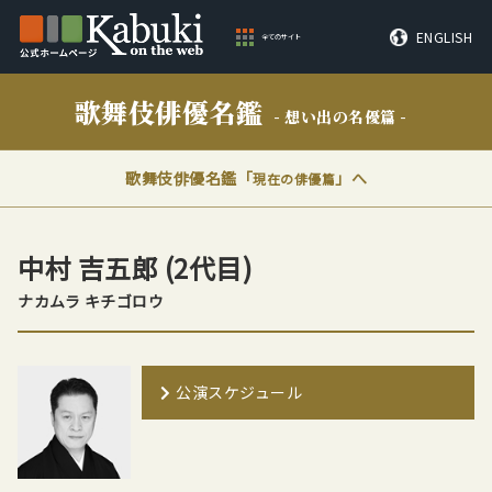
ENGLISH
全てのサイト
歌舞伎俳優名鑑
- 想い出の名優篇 -
歌舞伎俳優名鑑「
」へ
現在の俳優篇
中村 吉五郎
(2代目)
ナカムラ キチゴロウ
公演スケジュール