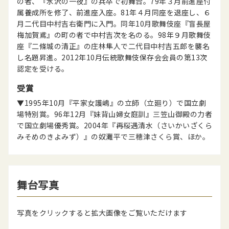
の者、『水沢の一夜』の兵卒で初舞台。79年３月前進座付
属養成所を修了、前進座入座。81年４月同座を退座し、６
月二代目中村吉右衛門に入門。同年10月歌舞伎座『盲長屋
梅加賀鳶』の町の者で中村吉次を名のる。98年９月歌舞伎
座『二條城の清正』の庄林隼人で二代目中村吉五郎を襲名
し名題昇進。2012年10月伝統歌舞伎保存会会員の第13次
認定を受ける。
受賞
▼1995年10月『平家女護嶋』の立師（立廻り）で国立劇
場特別賞。96年12月『妹背山婦女庭訓』三笠山御殿の力者
で国立劇場優秀賞。2004年『再桜遇清水（さいかいざくら
みそめのきよみず）』の奴灘平で三穂津さくら賞、ほか。
舞台写真
写真をクリックすると拡大画像をご覧いただけます