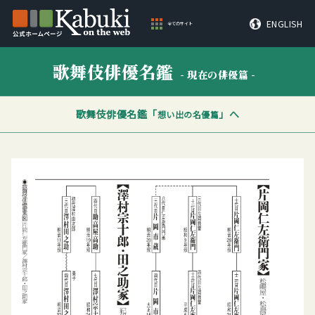
ENGLISH
全てのサイト
歌舞伎俳優名鑑
- 現在の俳優篇 -
歌舞伎俳優名鑑「
」へ
想い出の名優篇