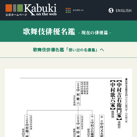
ENGLISH
全てのサイト
歌舞伎俳優名鑑
- 現在の俳優篇 -
歌舞伎俳優名鑑「
」へ
想い出の名優篇