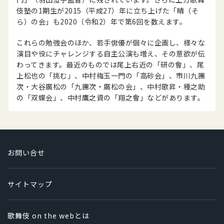
伎塾の1期生が2015（平成27）年に立ち上げた「晴（そ
ら）の会」も2020（令和2）年で第6回を数えます。
これらの勉強会のほか、若手俳優が個々に企画し、様々な
演目や役にチャレンジする自主公演も増え、その意欲が伝
わってきます。最近のものでは尾上右近の「研の會」、尾
上松也の「挑む」、中村梅玉一門の「高砂会」、市川九團
次・大谷廣松の「九團次・廣松の会」、中村歌昇・種之助
の「双蝶会」、中村鷹之資の「翔之會」などがあります。
お問い合せ
サイトマップ
歌舞伎 on the webとは