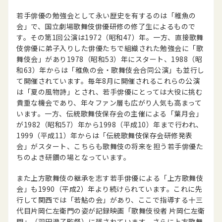
若手俳優の勉強会として永い歴史を有するのは「稚魚の
会」で、国立劇場歌舞伎俳優研修の修了生によるもので
す。その第1回公演は1972（昭和47）年。一方、直接歌舞
伎俳優に弟子入りした俳優たちで組織された勉強会に「歌
舞伎会」があり1978（昭和53）年にスタート、1988（昭
和63）年からは「稚魚の会・歌舞伎会合同公演」も並行し
て開催されています。毎年8月に開催されるこれらの公演
は「夏の風物詩」とされ、若手俳優にとっては大役に挑む
貴重な機会であり、年々ファン層も広がり人気も高まって
います。一方、伝統歌舞伎保存会の主催による「葉月会」
が1982（昭和57）年から1998（平成10）年まで行われ、
1999（平成11）年からは「伝統歌舞伎保存会研修発表
会」がスタート、こちらも歌舞伎の将来を担う若手俳優た
ちのよき研鑽の場となっています。
また上方歌舞伎の継承を志す若手俳優による「上方歌舞伎
会」も1990（平成2）年より続けられています。これに先
行して関西では「若鮎の会」があり、ここで指導する十三
代目片岡仁左衛門の姿が記録映画「歌舞伎役者 片岡仁左衛
門」（羽田澄子監督）に残されています。さらに上方歌舞