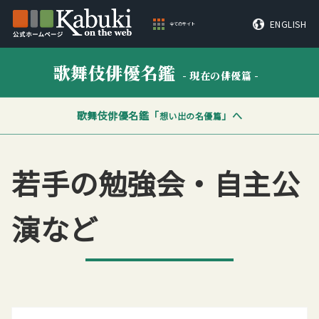
ENGLISH
全てのサイト
歌舞伎俳優名鑑
- 現在の俳優篇 -
歌舞伎俳優名鑑「
」へ
想い出の名優篇
若手の勉強会・自主公
演など