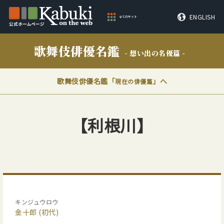
ENGLISH
全てのサイト
歌舞伎俳優名鑑
- 想い出の名優篇 -
歌舞伎俳優名鑑「
」へ
現在の俳優篇
【利根川】
キンジュウロウ
金十郎
(初代)