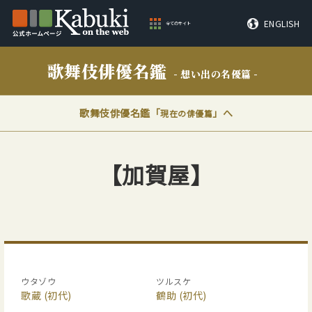
ENGLISH
全てのサイト
歌舞伎俳優名鑑
- 想い出の名優篇 -
歌舞伎俳優名鑑「
」へ
現在の俳優篇
【加賀屋】
ウタゾウ
ツルスケ
歌蔵
(初代)
鶴助
(初代)