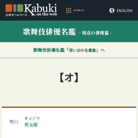
ENGLISH
全てのサイト
歌舞伎俳優名鑑
- 現在の俳優篇 -
歌舞伎俳優名鑑「
」へ
想い出の名優篇
【オ】
オメゾウ
市川
男女蔵