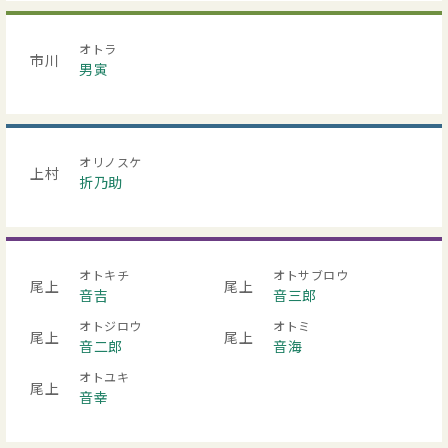
オトラ
市川
男寅
オリノスケ
上村
折乃助
オトキチ
オトサブロウ
尾上
尾上
音吉
音三郎
オトジロウ
オトミ
尾上
尾上
音二郎
音海
オトユキ
尾上
音幸