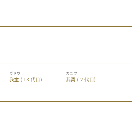
ガドウ
ガユウ
我童
( 13 代目)
我勇
( 2 代目)