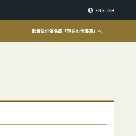
ENGLISH
歌舞伎俳優名鑑「
現在の俳優篇
」へ