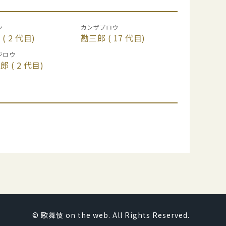
ン
カンザブロウ
門
( 2 代目)
勘三郎
( 17 代目)
ジロウ
治郎
( 2 代目)
© 歌舞伎 on the web. All Rights Reserved.