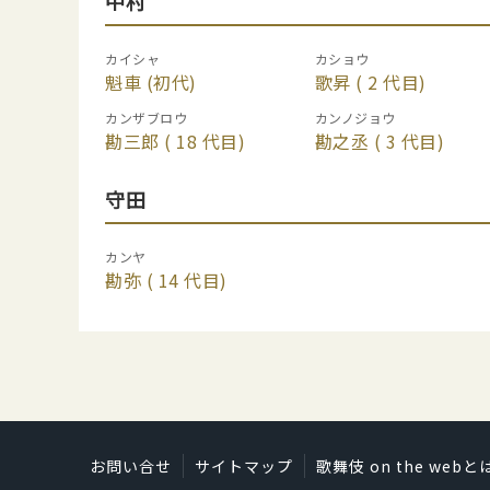
中村
カイシャ
カショウ
魁車
(初代)
歌昇
( 2 代目)
カンザブロウ
カンノジョウ
勘三郎
( 18 代目)
勘之丞
( 3 代目)
守田
カンヤ
勘弥
( 14 代目)
お問い合せ
サイトマップ
歌舞伎 on the webと