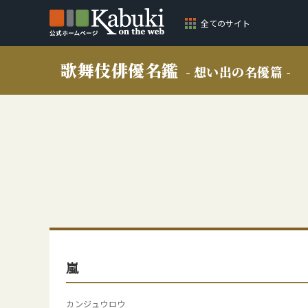
全てのサイト
歌舞伎俳優名鑑
- 想い出の名優篇 -
嵐
カンジュウロウ