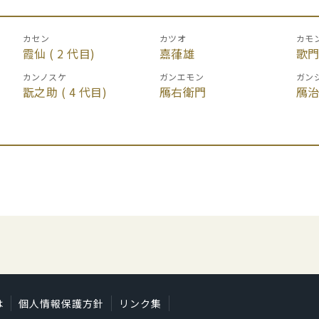
カセン
カツオ
カモ
霞仙
( 2 代目)
嘉葎雄
歌
カンノスケ
ガンエモン
ガン
翫之助
( 4 代目)
鴈右衛門
鴈
は
個人情報保護方針
リンク集