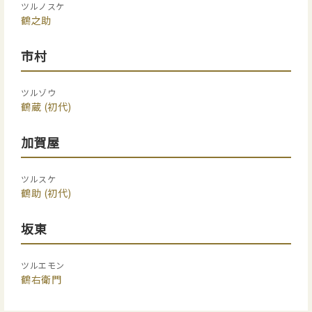
ツルノスケ
鶴之助
市村
ツルゾウ
鶴蔵
(初代)
加賀屋
ツルスケ
鶴助
(初代)
坂東
ツルエモン
鶴右衛門