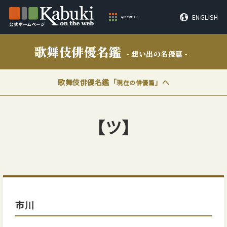
ENGLISH
全てのサイト
歌舞伎俳優名鑑
- 想い出の名優篇 -
歌舞伎俳優名鑑「
」へ
現在の俳優篇
【ツ】
市川