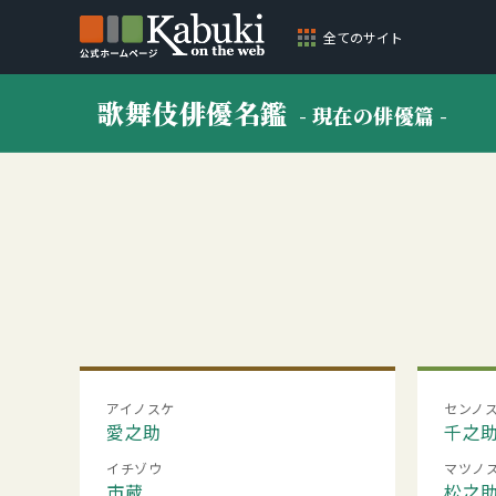
全てのサイト
歌舞伎俳優名鑑
- 現在の俳優篇 -
アイノスケ
センノ
愛之助
千之
イチゾウ
マツノ
市蔵
松之