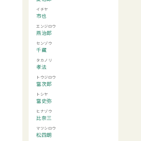
イチヤ
市也
エンジロウ
燕治郎
センゾウ
千藏
タカノリ
孝法
トウジロウ
當次郎
トシヤ
當史弥
ヒナゾウ
比奈三
マツシロウ
松四朗