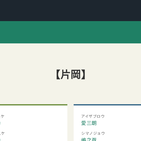
【片岡】
スケ
アイザブロウ
助
愛三朗
スケ
シマノジョウ
助
嶋之亟