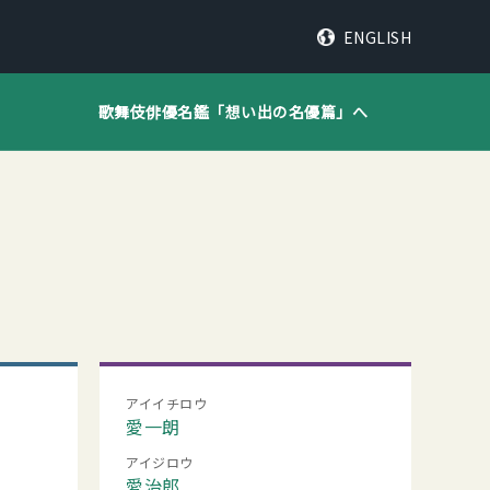
ENGLISH
歌舞伎俳優名鑑「
想い出の名優篇
」へ
アイイチロウ
愛一朗
アイジロウ
愛治郎