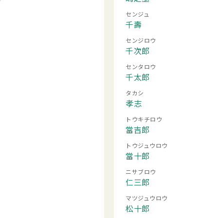
センジュ
千壽
センジロウ
千次郎
センタロウ
千太郎
タカシ
孝志
トウキチロウ
當吉郎
トウジュウロウ
當十郎
ニサブロウ
仁三郎
マツジュウロウ
松十郎