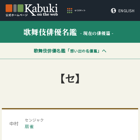
ENGLISH
全てのサイト
歌舞伎俳優名鑑
- 現在の俳優篇 -
歌舞伎俳優名鑑「
」へ
想い出の名優篇
【セ】
センジャク
中村
扇雀