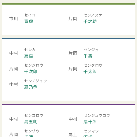
セイコ
センノスケ
市川
片岡
青虎
千之助
センカ
センジュ
中村
片岡
扇嘉
千壽
センジロウ
センタロウ
片岡
片岡
千次郎
千太郎
センノジョウ
中村
扇乃丞
センゴロウ
センジュウロウ
中村
中村
扇五朗
扇十郎
センゾウ
センマツ
片岡
尾上